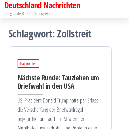
Deutschland Nachrichten
Zum
Inhalt
der globale Blick auf Schlagzeilen
springen
Schlagwort:
Zollstreit
Nachrichten
Nächste Runde: Tauziehen um
Briefwahl in den USA
US-Präsident Donald Trump hatte per Erlass
die Verschärfung der Briefwahlregel
angeordnet und auch mit Strafen bei
Nichtbefolgung gedroht. Eine Richterin einer