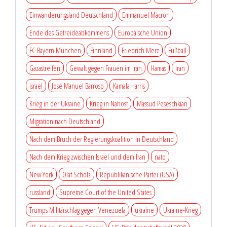
Einwanderungsland Deutschland
Emmanuel Macron
Ende des Getreideabkommens
Europäische Union
FC Bayern München
Finnland
Friedrich Merz
Fußball
Gazastreifen
Gewalt gegen Frauen im Iran
Hamas
Iran
israel
José Manuel Barroso
Kamala Harris
Krieg in der Ukraine
Krieg in Nahost
Massud Peseschkian
Migration nach Deutschland
Nach dem Bruch der Regierungskoalition in Deutschland
Nach dem Krieg zwischen Israel und dem Iran
nato
New York
Olaf Scholz
Republikanische Partei (USA)
russland
Supreme Court of the United States
Trumps Militärschlag gegen Venezuela
ukraine
Ukraine-Krieg