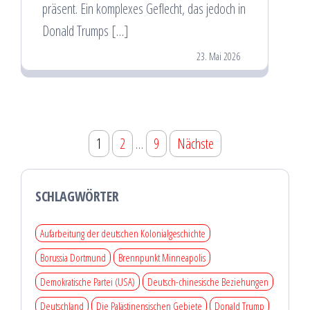
präsent. Ein komplexes Geflecht, das jedoch in
Donald Trumps […]
23. Mai 2026
Seitennummerierung
1
2
…
9
Nächste
der
Beiträge
SCHLAGWÖRTER
Aufarbeitung der deutschen Kolonialgeschichte
Borussia Dortmund
Brennpunkt Minneapolis
Demokratische Partei (USA)
Deutsch-chinesische Beziehungen
Deutschland
Die Palästinensischen Gebiete
Donald Trump