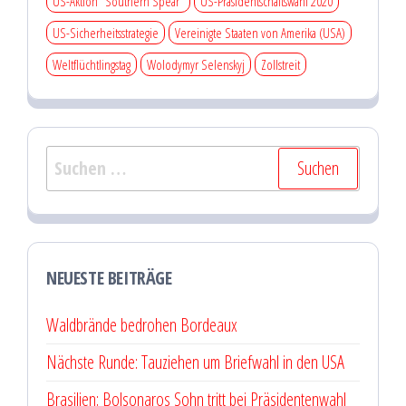
US-Aktion "Southern Spear"
US-Präsidentschaftswahl 2020
US-Sicherheitsstrategie
Vereinigte Staaten von Amerika (USA)
Weltflüchtlingstag
Wolodymyr Selenskyj
Zollstreit
Suchen
nach:
NEUESTE BEITRÄGE
Waldbrände bedrohen Bordeaux
Nächste Runde: Tauziehen um Briefwahl in den USA
Brasilien: Bolsonaros Sohn tritt bei Präsidentenwahl