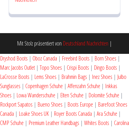
Mit Stolz präsentiert von
Deutschland Nachrichten
|
Dryshod Boots
|
Oboz Canada
|
Freebird Boots
|
Born Shoes
|
Marc Jacobs Outlet
|
Topo Shoes
|
Crispi Boots
|
Dingo Boots
|
LaCrosse Boots
|
Lems Shoes
|
Brahmin Bags
|
Inez Shoes
|
Julbo
Sunglasses
|
Copenhagen Schuhe
|
Affenzahn Schuhe
|
Inkkas
Shoes
|
Lowa Wanderschuhe
|
Elten Schuhe
|
Dolomite Schuhe
|
Rockport Sapatos
|
Bueno Shoes
|
Boots Europe
|
Barefoot Shoes
Canada
|
Loake Shoes UK
|
Royer Boots Canada
|
Ara Schuhe
|
CMP Schuhe
|
Premium Leather Handbags
|
Whites Boots
|
Carolina