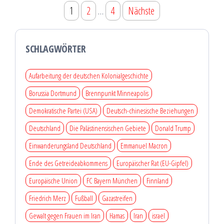
Seitennummerierung
1
2
…
4
Nächste
der
Beiträge
SCHLAGWÖRTER
Aufarbeitung der deutschen Kolonialgeschichte
Borussia Dortmund
Brennpunkt Minneapolis
Demokratische Partei (USA)
Deutsch-chinesische Beziehungen
Deutschland
Die Palästinensischen Gebiete
Donald Trump
Einwanderungsland Deutschland
Emmanuel Macron
Ende des Getreideabkommens
Europäischer Rat (EU-Gipfel)
Europäische Union
FC Bayern München
Finnland
Friedrich Merz
Fußball
Gazastreifen
Gewalt gegen Frauen im Iran
Hamas
Iran
israel