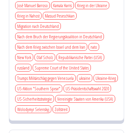
José Manuel Barroso
Kamala Harris
Krieg in der Ukraine
Krieg in Nahost
Massud Peseschkian
Migration nach Deutschland
Nach dem Bruch der Regierungskoalition in Deutschland
Nach dem Krieg zwischen Israel und dem Iran
nato
New York
Olaf Scholz
Republikanische Partei (USA)
russland
Supreme Court of the United States
Trumps Militärschlag gegen Venezuela
ukraine
Ukraine-Krieg
US-Aktion "Southern Spear"
US-Präsidentschaftswahl 2020
US-Sicherheitsstrategie
Vereinigte Staaten von Amerika (USA)
Wolodymyr Selenskyj
Zollstreit