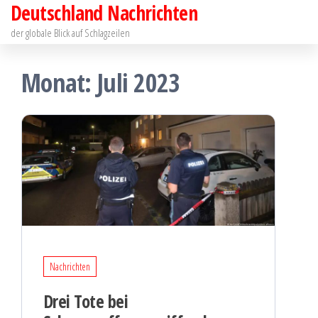
Deutschland Nachrichten
Zum
Inhalt
der globale Blick auf Schlagzeilen
springen
Monat:
Juli 2023
Nachrichten
Drei Tote bei