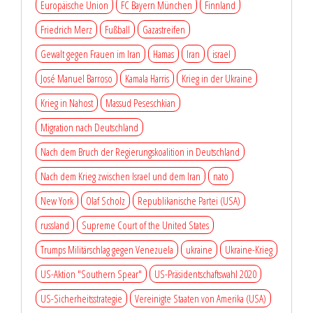
Europäische Union
FC Bayern München
Finnland
Friedrich Merz
Fußball
Gazastreifen
Gewalt gegen Frauen im Iran
Hamas
Iran
israel
José Manuel Barroso
Kamala Harris
Krieg in der Ukraine
Krieg in Nahost
Massud Peseschkian
Migration nach Deutschland
Nach dem Bruch der Regierungskoalition in Deutschland
Nach dem Krieg zwischen Israel und dem Iran
nato
New York
Olaf Scholz
Republikanische Partei (USA)
russland
Supreme Court of the United States
Trumps Militärschlag gegen Venezuela
ukraine
Ukraine-Krieg
US-Aktion "Southern Spear"
US-Präsidentschaftswahl 2020
US-Sicherheitsstrategie
Vereinigte Staaten von Amerika (USA)