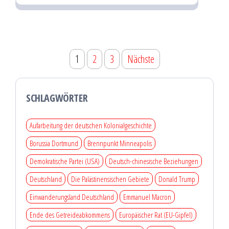
Seitennummerierung
1
2
3
Nächste
der
Beiträge
SCHLAGWÖRTER
Aufarbeitung der deutschen Kolonialgeschichte
Borussia Dortmund
Brennpunkt Minneapolis
Demokratische Partei (USA)
Deutsch-chinesische Beziehungen
Deutschland
Die Palästinensischen Gebiete
Donald Trump
Einwanderungsland Deutschland
Emmanuel Macron
Ende des Getreideabkommens
Europäischer Rat (EU-Gipfel)