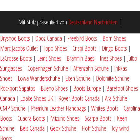
Mit Stolz präsentiert von
Deutschland Nachrichten
|
Dryshod Boots
|
Oboz Canada
|
Freebird Boots
|
Born Shoes
|
Marc Jacobs Outlet
|
Topo Shoes
|
Crispi Boots
|
Dingo Boots
|
LaCrosse Boots
|
Lems Shoes
|
Brahmin Bags
|
Inez Shoes
|
Julbo
Sunglasses
|
Copenhagen Schuhe
|
Affenzahn Schuhe
|
Inkkas
Shoes
|
Lowa Wanderschuhe
|
Elten Schuhe
|
Dolomite Schuhe
|
Rockport Sapatos
|
Bueno Shoes
|
Boots Europe
|
Barefoot Shoes
Canada
|
Loake Shoes UK
|
Royer Boots Canada
|
Ara Schuhe
|
CMP Schuhe
|
Premium Leather Handbags
|
Whites Boots
|
Carolina
Boots
|
Cuadra Boots
|
Mizuno Shoes
|
Scarpa Boots
|
Keen
Schuhe
|
Beis Canada
|
Geox Schuhe
|
Hoff Schuhe
|
Idyllwind
Boots
|