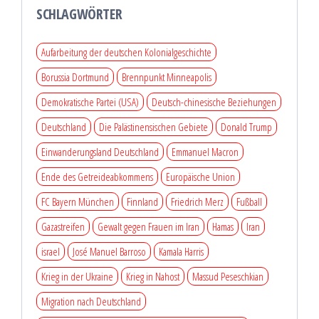
Beiträge
SCHLAGWÖRTER
Aufarbeitung der deutschen Kolonialgeschichte
Borussia Dortmund
Brennpunkt Minneapolis
Demokratische Partei (USA)
Deutsch-chinesische Beziehungen
Deutschland
Die Palästinensischen Gebiete
Donald Trump
Einwanderungsland Deutschland
Emmanuel Macron
Ende des Getreideabkommens
Europäische Union
FC Bayern München
Finnland
Friedrich Merz
Fußball
Gazastreifen
Gewalt gegen Frauen im Iran
Hamas
Iran
israel
José Manuel Barroso
Kamala Harris
Krieg in der Ukraine
Krieg in Nahost
Massud Peseschkian
Migration nach Deutschland