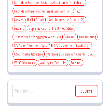
Nach dem Bruch der Regierungskoalition in Deutschland
Nach dem Krieg zwischen Israel und dem Iran
nato
New York
Olaf Scholz
Republikanische Partei (USA)
russland
Supreme Court of the United States
Trumps Militärschlag gegen Venezuela
ukraine
Ukraine-Krieg
US-Aktion "Southern Spear"
US-Präsidentschaftswahl 2020
US-Sicherheitsstrategie
Vereinigte Staaten von Amerika (USA)
Weltflüchtlingstag
Wolodymyr Selenskyj
Zollstreit
Suchen
nach: