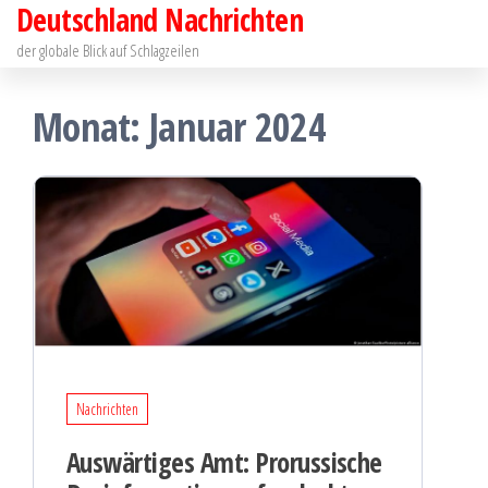
Deutschland Nachrichten
Zum
Inhalt
der globale Blick auf Schlagzeilen
springen
Monat:
Januar 2024
Nachrichten
Auswärtiges Amt: Prorussische