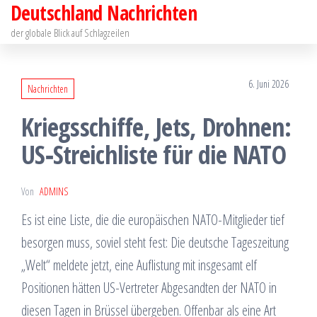
Deutschland Nachrichten
Zum
Inhalt
der globale Blick auf Schlagzeilen
springen
6. Juni 2026
Nachrichten
Kriegsschiffe, Jets, Drohnen:
US‑Streichliste für die NATO
Von
ADMINS
Es ist eine Liste, die die europäischen NATO-Mitglieder tief
besorgen muss, soviel steht fest: Die deutsche Tageszeitung
„Welt“ meldete jetzt, eine Auflistung mit insgesamt elf
Positionen hätten US-Vertreter Abgesandten der NATO in
diesen Tagen in Brüssel übergeben. Offenbar als eine Art