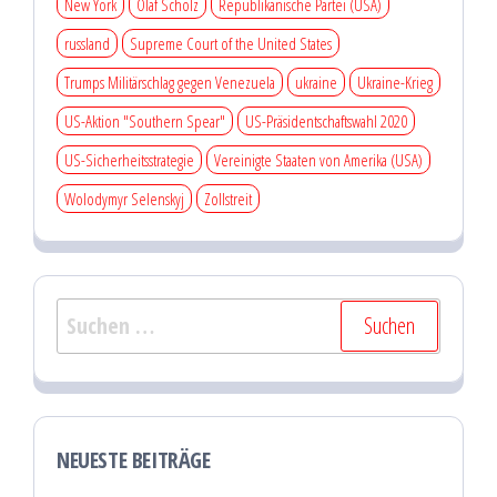
New York
Olaf Scholz
Republikanische Partei (USA)
russland
Supreme Court of the United States
Trumps Militärschlag gegen Venezuela
ukraine
Ukraine-Krieg
US-Aktion "Southern Spear"
US-Präsidentschaftswahl 2020
US-Sicherheitsstrategie
Vereinigte Staaten von Amerika (USA)
Wolodymyr Selenskyj
Zollstreit
Suchen
nach:
NEUESTE BEITRÄGE