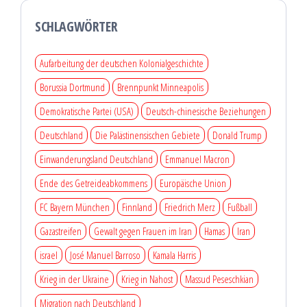
SCHLAGWÖRTER
Aufarbeitung der deutschen Kolonialgeschichte
Borussia Dortmund
Brennpunkt Minneapolis
Demokratische Partei (USA)
Deutsch-chinesische Beziehungen
Deutschland
Die Palästinensischen Gebiete
Donald Trump
Einwanderungsland Deutschland
Emmanuel Macron
Ende des Getreideabkommens
Europäische Union
FC Bayern München
Finnland
Friedrich Merz
Fußball
Gazastreifen
Gewalt gegen Frauen im Iran
Hamas
Iran
israel
José Manuel Barroso
Kamala Harris
Krieg in der Ukraine
Krieg in Nahost
Massud Peseschkian
Migration nach Deutschland