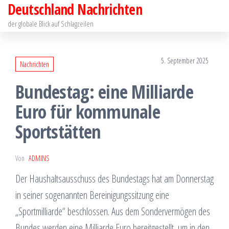
Deutschland Nachrichten
Zum
Inhalt
der globale Blick auf Schlagzeilen
springen
5. September 2025
Nachrichten
Bundestag: eine Milliarde
Euro für kommunale
Sportstätten
Von
ADMINS
Der Haushaltsausschuss des Bundestags hat am Donnerstag
in seiner sogenannten Bereinigungssitzung eine
„Sportmilliarde“ beschlossen. Aus dem Sondervermögen des
Bundes werden eine Milliarde Euro bereitgestellt, um in den