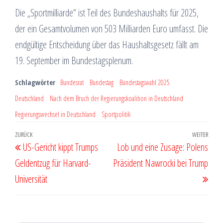
Die „Sportmilliarde“ ist Teil des Bundeshaushalts für 2025,
der ein Gesamtvolumen von 503 Milliarden Euro umfasst. Die
endgültige Entscheidung über das Haushaltsgesetz fällt am
19. September im Bundestagsplenum.
Schlagwörter
Bundesrat
Bundestag
Bundestagswahl 2025
Deutschland
Nach dem Bruch der Regierungskoalition in Deutschland
Regierungswechsel in Deutschland
Sportpolitik
Beitragsnavigation
Vorheriger
ZURÜCK
WEITER
Näch
US-Gericht kippt Trumps
Lob und eine Zusage: Polens
Beitrag
Beit
Geldentzug für Harvard-
Präsident Nawrocki bei Trump
Universität