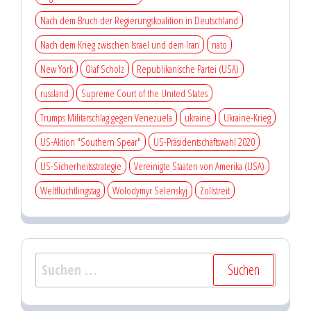
Nach dem Bruch der Regierungskoalition in Deutschland
Nach dem Krieg zwischen Israel und dem Iran
nato
New York
Olaf Scholz
Republikanische Partei (USA)
russland
Supreme Court of the United States
Trumps Militärschlag gegen Venezuela
ukraine
Ukraine-Krieg
US-Aktion "Southern Spear"
US-Präsidentschaftswahl 2020
US-Sicherheitsstrategie
Vereinigte Staaten von Amerika (USA)
Weltflüchtlingstag
Wolodymyr Selenskyj
Zollstreit
Suchen
nach: