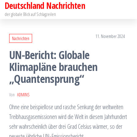
Deutschland Nachrichten
Zum
Inhalt
der globale Blick auf Schlagzeilen
springen
11. November 2024
Nachrichten
UN-Bericht: Globale
Klimapläne brauchen
„Quantensprung“
Von
ADMINS
Ohne eine beispiellose und rasche Senkung der weltweiten
Treibhausgasemissionen wird die Welt in diesem Jahrhundert
sehr wahrscheinlich über drei Grad Celsius wärmer, so der
neueste jährliche UN-Emissionsbericht