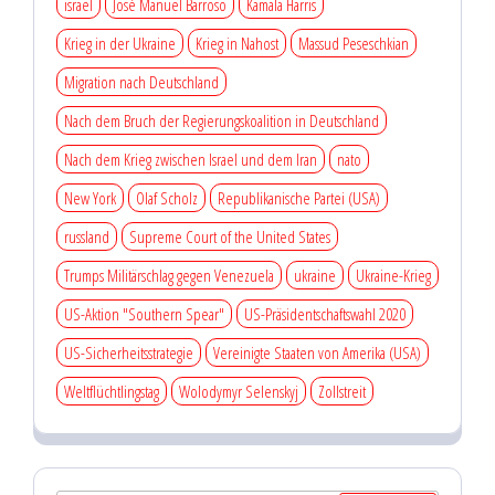
israel
José Manuel Barroso
Kamala Harris
Krieg in der Ukraine
Krieg in Nahost
Massud Peseschkian
Migration nach Deutschland
Nach dem Bruch der Regierungskoalition in Deutschland
Nach dem Krieg zwischen Israel und dem Iran
nato
New York
Olaf Scholz
Republikanische Partei (USA)
russland
Supreme Court of the United States
Trumps Militärschlag gegen Venezuela
ukraine
Ukraine-Krieg
US-Aktion "Southern Spear"
US-Präsidentschaftswahl 2020
US-Sicherheitsstrategie
Vereinigte Staaten von Amerika (USA)
Weltflüchtlingstag
Wolodymyr Selenskyj
Zollstreit