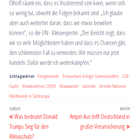
Olhoff räumt ein, dass es frustrierend sein kann, wenn sich
so wenig tut, obwohl die Folgen bekannt sind. „Ich glaube
aber auch weiterhin daran, dass wir etwas bewirken
können“, so die UN- Klimaexpertin. „Der Bericht zeigt, dass
wir so viele Möglichkeiten haben und dass es Chancen gibt,
den schlimmsten Fall zu vermeiden. Wir müssen nur jetzt
handeln. Dafür werde ich weiterkämpfen.“
Schlagwörter
Energiewende
Erneuerbare-Energie-Gemeinschaften
G20-
Gipfel
Klimakonferenz COP29
Klimawandel
Lützerath
Vereinte Nationen
Waldbrände in Südeuropa
Beitragsnavigation
Vorheriger
ZURÜCK
WEITER
Näch
Was bedeutet Donald
Ampel-Aus trifft Deutschland in
Beitrag
Beit
Trumps Sieg für den
großer Verunsicherung
Klimaschutz?