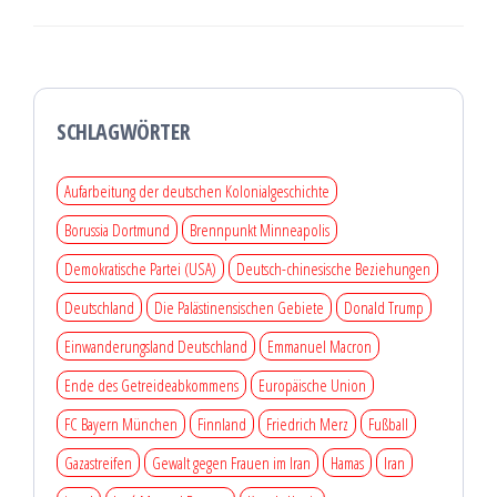
SCHLAGWÖRTER
Aufarbeitung der deutschen Kolonialgeschichte
Borussia Dortmund
Brennpunkt Minneapolis
Demokratische Partei (USA)
Deutsch-chinesische Beziehungen
Deutschland
Die Palästinensischen Gebiete
Donald Trump
Einwanderungsland Deutschland
Emmanuel Macron
Ende des Getreideabkommens
Europäische Union
FC Bayern München
Finnland
Friedrich Merz
Fußball
Gazastreifen
Gewalt gegen Frauen im Iran
Hamas
Iran