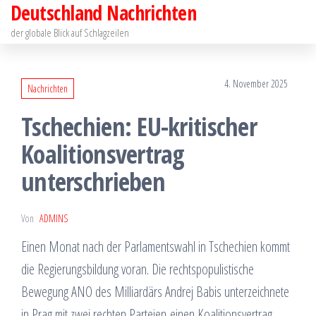
Deutschland Nachrichten
Zum
Inhalt
der globale Blick auf Schlagzeilen
springen
4. November 2025
Nachrichten
Tschechien: EU-kritischer
Koalitionsvertrag
unterschrieben
Von
ADMINS
Einen Monat nach der Parlamentswahl in Tschechien kommt
die Regierungsbildung voran. Die rechtspopulistische
Bewegung ANO des Milliardärs Andrej Babis unterzeichnete
in Prag mit zwei rechten Parteien einen Koalitionsvertrag.