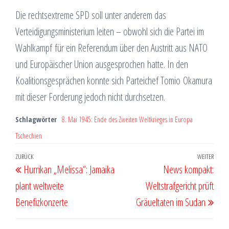
Die rechtsextreme SPD soll unter anderem das
Verteidigungsministerium leiten – obwohl sich die Partei im
Wahlkampf für ein Referendum über den Austritt aus NATO
und Europäischer Union ausgesprochen hatte. In den
Koalitionsgesprächen konnte sich Parteichef Tomio Okamura
mit dieser Forderung jedoch nicht durchsetzen.
Schlagwörter
8. Mai 1945: Ende des Zweiten Weltkrieges in Europa
Tschechien
Beitragsnavigation
Vorheriger
ZURÜCK
WEITER
Näch
Hurrikan „Melissa“: Jamaika
News kompakt:
Beitrag
Beit
plant weltweite
Weltstrafgericht prüft
Benefizkonzerte
Gräueltaten im Sudan