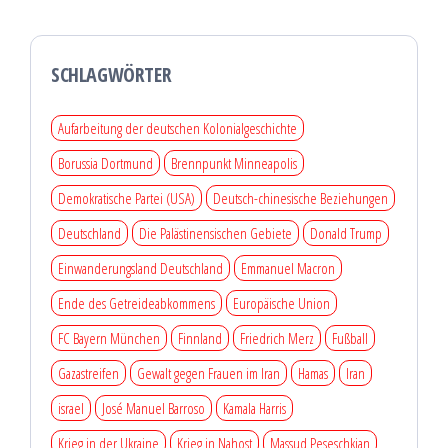
SCHLAGWÖRTER
Aufarbeitung der deutschen Kolonialgeschichte
Borussia Dortmund
Brennpunkt Minneapolis
Demokratische Partei (USA)
Deutsch-chinesische Beziehungen
Deutschland
Die Palästinensischen Gebiete
Donald Trump
Einwanderungsland Deutschland
Emmanuel Macron
Ende des Getreideabkommens
Europäische Union
FC Bayern München
Finnland
Friedrich Merz
Fußball
Gazastreifen
Gewalt gegen Frauen im Iran
Hamas
Iran
israel
José Manuel Barroso
Kamala Harris
Krieg in der Ukraine
Krieg in Nahost
Massud Peseschkian