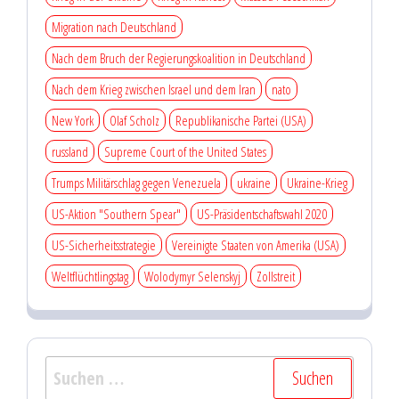
Migration nach Deutschland
Nach dem Bruch der Regierungskoalition in Deutschland
Nach dem Krieg zwischen Israel und dem Iran
nato
New York
Olaf Scholz
Republikanische Partei (USA)
russland
Supreme Court of the United States
Trumps Militärschlag gegen Venezuela
ukraine
Ukraine-Krieg
US-Aktion "Southern Spear"
US-Präsidentschaftswahl 2020
US-Sicherheitsstrategie
Vereinigte Staaten von Amerika (USA)
Weltflüchtlingstag
Wolodymyr Selenskyj
Zollstreit
Suchen
nach: