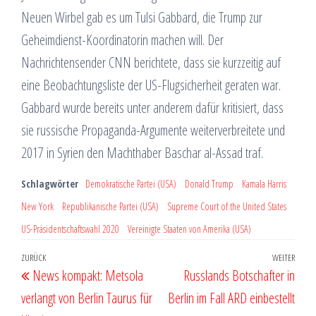
Neuen Wirbel gab es um Tulsi Gabbard, die Trump zur
Geheimdienst-Koordinatorin machen will. Der
Nachrichtensender CNN berichtete, dass sie kurzzeitig auf
eine Beobachtungsliste der US-Flugsicherheit geraten war.
Gabbard wurde bereits unter anderem dafür kritisiert, dass
sie russische Propaganda-Argumente weiterverbreitete und
2017 in Syrien den Machthaber Baschar al-Assad traf.
Schlagwörter
Demokratische Partei (USA)
Donald Trump
Kamala Harris
New York
Republikanische Partei (USA)
Supreme Court of the United States
US-Präsidentschaftswahl 2020
Vereinigte Staaten von Amerika (USA)
Beitragsnavigation
Vorheriger
ZURÜCK
WEITER
Näch
News kompakt: Metsola
Russlands Botschafter in
Beitrag
Beit
verlangt von Berlin Taurus für
Berlin im Fall ARD einbestellt