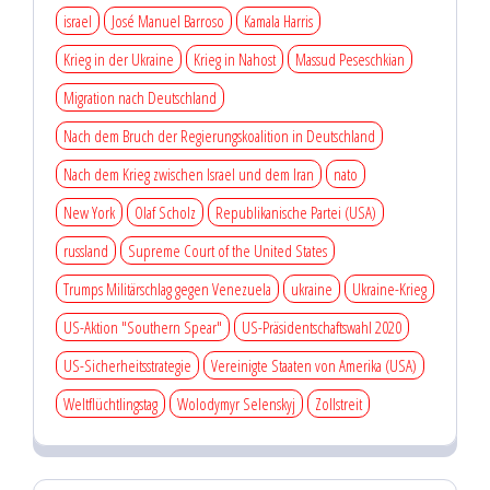
israel
José Manuel Barroso
Kamala Harris
Krieg in der Ukraine
Krieg in Nahost
Massud Peseschkian
Migration nach Deutschland
Nach dem Bruch der Regierungskoalition in Deutschland
Nach dem Krieg zwischen Israel und dem Iran
nato
New York
Olaf Scholz
Republikanische Partei (USA)
russland
Supreme Court of the United States
Trumps Militärschlag gegen Venezuela
ukraine
Ukraine-Krieg
US-Aktion "Southern Spear"
US-Präsidentschaftswahl 2020
US-Sicherheitsstrategie
Vereinigte Staaten von Amerika (USA)
Weltflüchtlingstag
Wolodymyr Selenskyj
Zollstreit