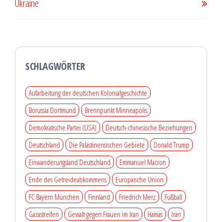
Ukraine
SCHLAGWÖRTER
Aufarbeitung der deutschen Kolonialgeschichte
Borussia Dortmund
Brennpunkt Minneapolis
Demokratische Partei (USA)
Deutsch-chinesische Beziehungen
Deutschland
Die Palästinensischen Gebiete
Donald Trump
Einwanderungsland Deutschland
Emmanuel Macron
Ende des Getreideabkommens
Europäische Union
FC Bayern München
Finnland
Friedrich Merz
Fußball
Gazastreifen
Gewalt gegen Frauen im Iran
Hamas
Iran