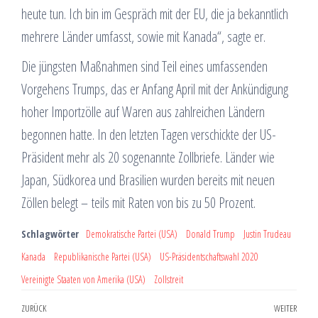
heute tun. Ich bin im Gespräch mit der EU, die ja bekanntlich
mehrere Länder umfasst, sowie mit Kanada“, sagte er.
Die jüngsten Maßnahmen sind Teil eines umfassenden
Vorgehens Trumps, das er Anfang April mit der Ankündigung
hoher Importzölle auf Waren aus zahlreichen Ländern
begonnen hatte. In den letzten Tagen verschickte der US-
Präsident mehr als 20 sogenannte Zollbriefe. Länder wie
Japan, Südkorea und Brasilien wurden bereits mit neuen
Zöllen belegt – teils mit Raten von bis zu 50 Prozent.
Schlagwörter
Demokratische Partei (USA)
Donald Trump
Justin Trudeau
Kanada
Republikanische Partei (USA)
US-Präsidentschaftswahl 2020
Vereinigte Staaten von Amerika (USA)
Zollstreit
Beitragsnavigation
Vorheriger
ZURÜCK
WEITER
Näch