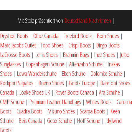
Mit Stolz präsentiert von
Deutschland Nachrichten
|
Dryshod Boots
|
Oboz Canada
|
Freebird Boots
|
Born Shoes
|
Marc Jacobs Outlet
|
Topo Shoes
|
Crispi Boots
|
Dingo Boots
|
LaCrosse Boots
|
Lems Shoes
|
Brahmin Bags
|
Inez Shoes
|
Julbo
Sunglasses
|
Copenhagen Schuhe
|
Affenzahn Schuhe
|
Inkkas
Shoes
|
Lowa Wanderschuhe
|
Elten Schuhe
|
Dolomite Schuhe
|
Rockport Sapatos
|
Bueno Shoes
|
Boots Europe
|
Barefoot Shoes
Canada
|
Loake Shoes UK
|
Royer Boots Canada
|
Ara Schuhe
|
CMP Schuhe
|
Premium Leather Handbags
|
Whites Boots
|
Carolina
Boots
|
Cuadra Boots
|
Mizuno Shoes
|
Scarpa Boots
|
Keen
Schuhe
|
Beis Canada
|
Geox Schuhe
|
Hoff Schuhe
|
Idyllwind
Boots
|