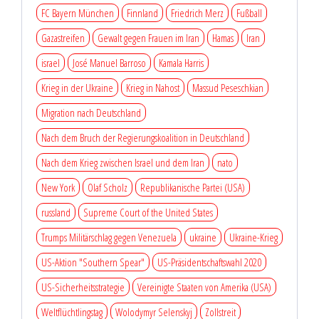
FC Bayern München
Finnland
Friedrich Merz
Fußball
Gazastreifen
Gewalt gegen Frauen im Iran
Hamas
Iran
israel
José Manuel Barroso
Kamala Harris
Krieg in der Ukraine
Krieg in Nahost
Massud Peseschkian
Migration nach Deutschland
Nach dem Bruch der Regierungskoalition in Deutschland
Nach dem Krieg zwischen Israel und dem Iran
nato
New York
Olaf Scholz
Republikanische Partei (USA)
russland
Supreme Court of the United States
Trumps Militärschlag gegen Venezuela
ukraine
Ukraine-Krieg
US-Aktion "Southern Spear"
US-Präsidentschaftswahl 2020
US-Sicherheitsstrategie
Vereinigte Staaten von Amerika (USA)
Weltflüchtlingstag
Wolodymyr Selenskyj
Zollstreit