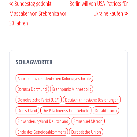
Bundestag gedenkt
Berlin will von USA Patriots für
Beitrag
Beit
Massaker von Srebrenica vor
Ukraine kaufen
30 Jahren
SCHLAGWÖRTER
Aufarbeitung der deutschen Kolonialgeschichte
Borussia Dortmund
Brennpunkt Minneapolis
Demokratische Partei (USA)
Deutsch-chinesische Beziehungen
Deutschland
Die Palästinensischen Gebiete
Donald Trump
Einwanderungsland Deutschland
Emmanuel Macron
Ende des Getreideabkommens
Europäische Union