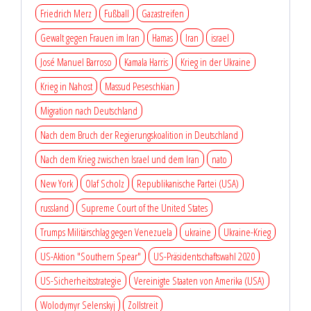
Friedrich Merz
Fußball
Gazastreifen
Gewalt gegen Frauen im Iran
Hamas
Iran
israel
José Manuel Barroso
Kamala Harris
Krieg in der Ukraine
Krieg in Nahost
Massud Peseschkian
Migration nach Deutschland
Nach dem Bruch der Regierungskoalition in Deutschland
Nach dem Krieg zwischen Israel und dem Iran
nato
New York
Olaf Scholz
Republikanische Partei (USA)
russland
Supreme Court of the United States
Trumps Militärschlag gegen Venezuela
ukraine
Ukraine-Krieg
US-Aktion "Southern Spear"
US-Präsidentschaftswahl 2020
US-Sicherheitsstrategie
Vereinigte Staaten von Amerika (USA)
Wolodymyr Selenskyj
Zollstreit