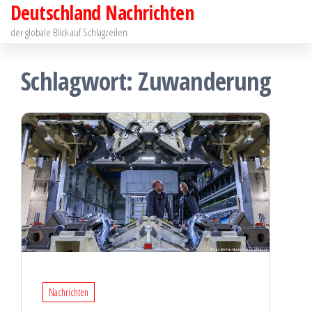
Deutschland Nachrichten
Zum
Inhalt
der globale Blick auf Schlagzeilen
springen
Schlagwort:
Zuwanderung
Nachrichten