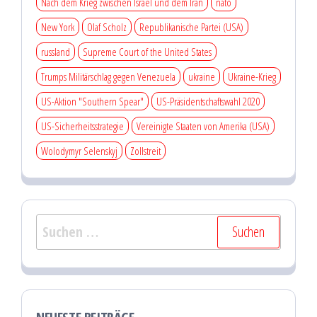
Nach dem Krieg zwischen Israel und dem Iran
nato
New York
Olaf Scholz
Republikanische Partei (USA)
russland
Supreme Court of the United States
Trumps Militärschlag gegen Venezuela
ukraine
Ukraine-Krieg
US-Aktion "Southern Spear"
US-Präsidentschaftswahl 2020
US-Sicherheitsstrategie
Vereinigte Staaten von Amerika (USA)
Wolodymyr Selenskyj
Zollstreit
Suchen
nach: