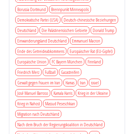
Borussia Dortmund
Brennpunkt Minneapolis
Demokratische Partei (USA)
Deutsch-chinesische Beziehungen
Deutschland
Die Palästinensischen Gebiete
Donald Trump
Einwanderungsland Deutschland
Emmanuel Macron
Ende des Getreideabkommens
Europäischer Rat (EU-Gipfel)
Europäische Union
FC Bayern München
Finnland
Friedrich Merz
Fußball
Gazastreifen
Gewalt gegen Frauen im Iran
Hamas
Iran
israel
José Manuel Barroso
Kamala Harris
Krieg in der Ukraine
Krieg in Nahost
Massud Peseschkian
Migration nach Deutschland
Nach dem Bruch der Regierungskoalition in Deutschland