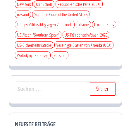
New York
Olaf Scholz
Republikanische Partei (USA)
russland
Supreme Court of the United States
Trumps Militärschlag gegen Venezuela
ukraine
Ukraine-Krieg
US-Aktion "Southern Spear"
US-Präsidentschaftswahl 2020
US-Sicherheitsstrategie
Vereinigte Staaten von Amerika (USA)
Wolodymyr Selenskyj
Zollstreit
Suchen
nach:
NEUESTE BEITRÄGE