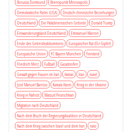
Borussia Dortmund
Brennpunkt Minneapolis
Demokratische Partei (USA)
Deutsch-chinesische Beziehungen
Deutschland
Die Palästinensischen Gebiete
Donald Trump
Einwanderungsland Deutschland
Emmanuel Macron
Ende des Getreideabkommens
Europäischer Rat (EU-Gipfel)
Europäische Union
FC Bayern München
Finnland
Friedrich Merz
Fußball
Gazastreifen
Gewalt gegen Frauen im Iran
Hamas
Iran
israel
José Manuel Barroso
Kamala Harris
Krieg in der Ukraine
Krieg in Nahost
Massud Peseschkian
Migration nach Deutschland
Nach dem Bruch der Regierungskoalition in Deutschland
Nach dem Krieg zwischen Israel und dem Iran
nato