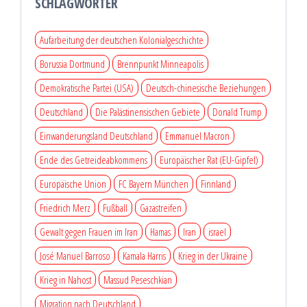
SCHLAGWÖRTER
Aufarbeitung der deutschen Kolonialgeschichte
Borussia Dortmund
Brennpunkt Minneapolis
Demokratische Partei (USA)
Deutsch-chinesische Beziehungen
Deutschland
Die Palästinensischen Gebiete
Donald Trump
Einwanderungsland Deutschland
Emmanuel Macron
Ende des Getreideabkommens
Europäischer Rat (EU-Gipfel)
Europäische Union
FC Bayern München
Finnland
Friedrich Merz
Fußball
Gazastreifen
Gewalt gegen Frauen im Iran
Hamas
Iran
israel
José Manuel Barroso
Kamala Harris
Krieg in der Ukraine
Krieg in Nahost
Massud Peseschkian
Migration nach Deutschland