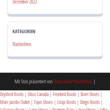
Dezember 2022
KATEGORIEN
Nachrichten
Mit Stolz präsentiert von
Deutschland Nachrichten
|
Dryshod Boots
|
Oboz Canada
|
Freebird Boots
|
Born Shoes
|
Marc Jacobs Outlet
|
Topo Shoes
|
Crispi Boots
|
Dingo Boots
|
LaCrosse Boots
|
Lems Shoes
|
Brahmin Bags
|
Inez Shoes
|
Julbo