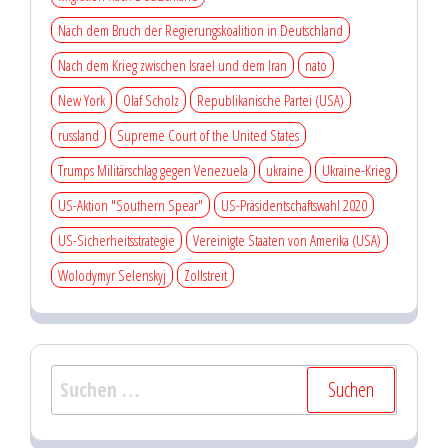
Nach dem Bruch der Regierungskoalition in Deutschland
Nach dem Krieg zwischen Israel und dem Iran
nato
New York
Olaf Scholz
Republikanische Partei (USA)
russland
Supreme Court of the United States
Trumps Militärschlag gegen Venezuela
ukraine
Ukraine-Krieg
US-Aktion "Southern Spear"
US-Präsidentschaftswahl 2020
US-Sicherheitsstrategie
Vereinigte Staaten von Amerika (USA)
Wolodymyr Selenskyj
Zollstreit
Suchen
nach: