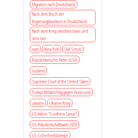
Migration nach Deutschland
Nach dem Bruch der
Regierungskoalition in Deutschland
Nach dem Krieg zwischen Israel und
dem Iran
nato
New York
Olaf Scholz
Republikanische Partei (USA)
russland
Supreme Court of the United States
Trumps Militärschlag gegen Venezuela
ukraine
Ukraine-Krieg
US-Aktion "Southern Spear"
US-Präsidentschaftswahl 2020
US-Sicherheitsstrategie