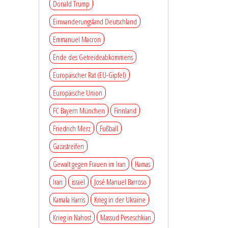
Donald Trump
Einwanderungsland Deutschland
Emmanuel Macron
Ende des Getreideabkommens
Europäischer Rat (EU-Gipfel)
Europäische Union
FC Bayern München
Finnland
Friedrich Merz
Fußball
Gazastreifen
Gewalt gegen Frauen im Iran
Hamas
Iran
israel
José Manuel Barroso
Kamala Harris
Krieg in der Ukraine
Krieg in Nahost
Massud Peseschkian