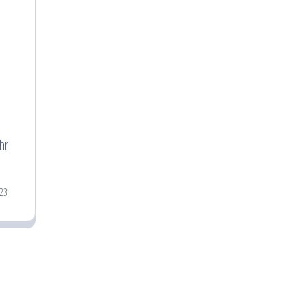
hr
023