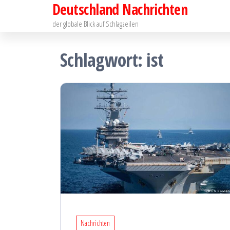
Deutschland Nachrichten
Zum
Inhalt
der globale Blick auf Schlagzeilen
springen
Schlagwort:
ist
Nachrichten