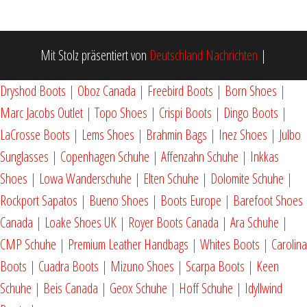
Mit Stolz präsentiert von
Deutschland Nachrichten
|
Dryshod Boots
|
Oboz Canada
|
Freebird Boots
|
Born Shoes
|
Marc Jacobs Outlet
|
Topo Shoes
|
Crispi Boots
|
Dingo Boots
|
LaCrosse Boots
|
Lems Shoes
|
Brahmin Bags
|
Inez Shoes
|
Julbo
Sunglasses
|
Copenhagen Schuhe
|
Affenzahn Schuhe
|
Inkkas
Shoes
|
Lowa Wanderschuhe
|
Elten Schuhe
|
Dolomite Schuhe
|
Rockport Sapatos
|
Bueno Shoes
|
Boots Europe
|
Barefoot Shoes
Canada
|
Loake Shoes UK
|
Royer Boots Canada
|
Ara Schuhe
|
CMP Schuhe
|
Premium Leather Handbags
|
Whites Boots
|
Carolina
Boots
|
Cuadra Boots
|
Mizuno Shoes
|
Scarpa Boots
|
Keen
Schuhe
|
Beis Canada
|
Geox Schuhe
|
Hoff Schuhe
|
Idyllwind