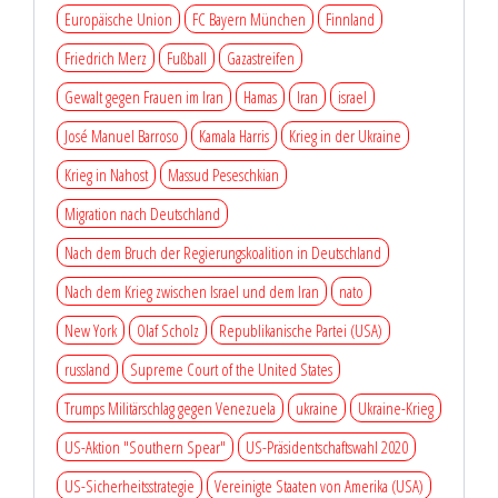
Europäische Union
FC Bayern München
Finnland
Friedrich Merz
Fußball
Gazastreifen
Gewalt gegen Frauen im Iran
Hamas
Iran
israel
José Manuel Barroso
Kamala Harris
Krieg in der Ukraine
Krieg in Nahost
Massud Peseschkian
Migration nach Deutschland
Nach dem Bruch der Regierungskoalition in Deutschland
Nach dem Krieg zwischen Israel und dem Iran
nato
New York
Olaf Scholz
Republikanische Partei (USA)
russland
Supreme Court of the United States
Trumps Militärschlag gegen Venezuela
ukraine
Ukraine-Krieg
US-Aktion "Southern Spear"
US-Präsidentschaftswahl 2020
US-Sicherheitsstrategie
Vereinigte Staaten von Amerika (USA)