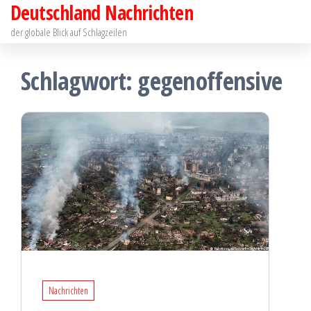
Deutschland Nachrichten
Zum
Inhalt
der globale Blick auf Schlagzeilen
springen
Schlagwort:
gegenoffensive
Nachrichten