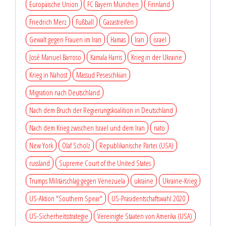
Europäische Union
FC Bayern München
Finnland
Friedrich Merz
Fußball
Gazastreifen
Gewalt gegen Frauen im Iran
Hamas
Iran
israel
José Manuel Barroso
Kamala Harris
Krieg in der Ukraine
Krieg in Nahost
Massud Peseschkian
Migration nach Deutschland
Nach dem Bruch der Regierungskoalition in Deutschland
Nach dem Krieg zwischen Israel und dem Iran
nato
New York
Olaf Scholz
Republikanische Partei (USA)
russland
Supreme Court of the United States
Trumps Militärschlag gegen Venezuela
ukraine
Ukraine-Krieg
US-Aktion "Southern Spear"
US-Präsidentschaftswahl 2020
US-Sicherheitsstrategie
Vereinigte Staaten von Amerika (USA)