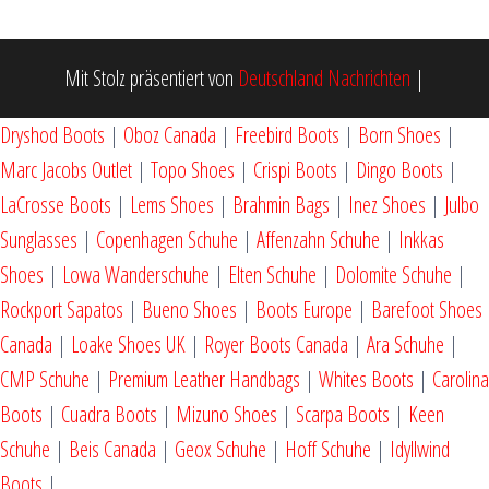
Mit Stolz präsentiert von
Deutschland Nachrichten
|
Dryshod Boots
|
Oboz Canada
|
Freebird Boots
|
Born Shoes
|
Marc Jacobs Outlet
|
Topo Shoes
|
Crispi Boots
|
Dingo Boots
|
LaCrosse Boots
|
Lems Shoes
|
Brahmin Bags
|
Inez Shoes
|
Julbo
Sunglasses
|
Copenhagen Schuhe
|
Affenzahn Schuhe
|
Inkkas
Shoes
|
Lowa Wanderschuhe
|
Elten Schuhe
|
Dolomite Schuhe
|
Rockport Sapatos
|
Bueno Shoes
|
Boots Europe
|
Barefoot Shoes
Canada
|
Loake Shoes UK
|
Royer Boots Canada
|
Ara Schuhe
|
CMP Schuhe
|
Premium Leather Handbags
|
Whites Boots
|
Carolina
Boots
|
Cuadra Boots
|
Mizuno Shoes
|
Scarpa Boots
|
Keen
Schuhe
|
Beis Canada
|
Geox Schuhe
|
Hoff Schuhe
|
Idyllwind
Boots
|