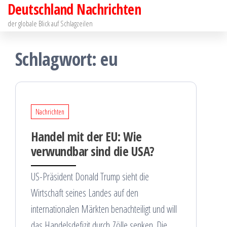
Deutschland Nachrichten
Zum
Inhalt
der globale Blick auf Schlagzeilen
springen
Schlagwort:
eu
Nachrichten
Handel mit der EU: Wie
verwundbar sind die USA?
US-Präsident Donald Trump sieht die
Wirtschaft seines Landes auf den
internationalen Märkten benachteiligt und will
das Handelsdefizit durch Zölle senken. Die