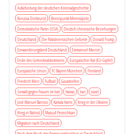
Aufarbeitung der deutschen Kolonialgeschichte
Borussia Dortmund
Brennpunkt Minneapolis
Demokratische Partei (USA)
Deutsch-chinesische Beziehungen
Deutschland
Die Palästinensischen Gebiete
Donald Trump
Einwanderungsland Deutschland
Emmanuel Macron
Ende des Getreideabkommens
Europäischer Rat (EU-Gipfel)
Europäische Union
FC Bayern München
Finnland
Friedrich Merz
Fußball
Gazastreifen
Gewalt gegen Frauen im Iran
Hamas
Iran
israel
José Manuel Barroso
Kamala Harris
Krieg in der Ukraine
Krieg in Nahost
Massud Peseschkian
Migration nach Deutschland
Nach dem Bruch der Regierungskoalition in Deutschland