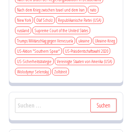
Nach dem Krieg zwischen Israel und dem Iran
nato
New York
Olaf Scholz
Republikanische Partei (USA)
russland
Supreme Court of the United States
Trumps Militärschlag gegen Venezuela
ukraine
Ukraine-Krieg
US-Aktion "Southern Spear"
US-Präsidentschaftswahl 2020
US-Sicherheitsstrategie
Vereinigte Staaten von Amerika (USA)
Wolodymyr Selenskyj
Zollstreit
Suchen
nach: