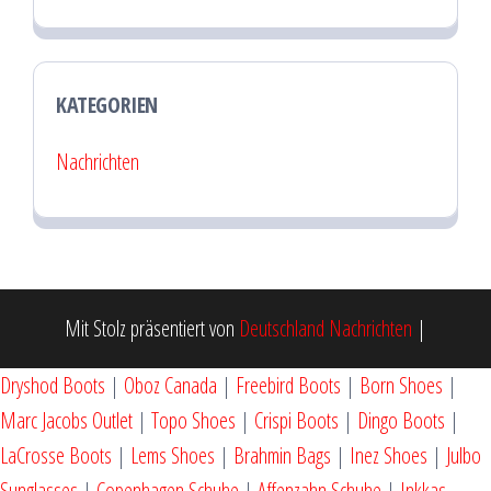
KATEGORIEN
Nachrichten
Mit Stolz präsentiert von
Deutschland Nachrichten
|
Dryshod Boots
|
Oboz Canada
|
Freebird Boots
|
Born Shoes
|
Marc Jacobs Outlet
|
Topo Shoes
|
Crispi Boots
|
Dingo Boots
|
LaCrosse Boots
|
Lems Shoes
|
Brahmin Bags
|
Inez Shoes
|
Julbo
Sunglasses
|
Copenhagen Schuhe
|
Affenzahn Schuhe
|
Inkkas