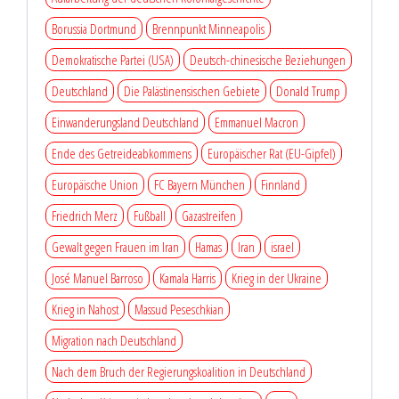
Borussia Dortmund
Brennpunkt Minneapolis
Demokratische Partei (USA)
Deutsch-chinesische Beziehungen
Deutschland
Die Palästinensischen Gebiete
Donald Trump
Einwanderungsland Deutschland
Emmanuel Macron
Ende des Getreideabkommens
Europäischer Rat (EU-Gipfel)
Europäische Union
FC Bayern München
Finnland
Friedrich Merz
Fußball
Gazastreifen
Gewalt gegen Frauen im Iran
Hamas
Iran
israel
José Manuel Barroso
Kamala Harris
Krieg in der Ukraine
Krieg in Nahost
Massud Peseschkian
Migration nach Deutschland
Nach dem Bruch der Regierungskoalition in Deutschland