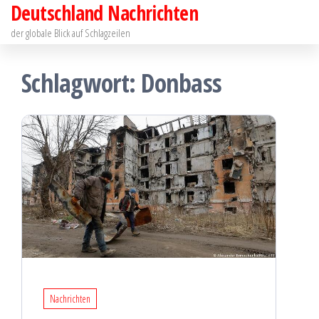
Deutschland Nachrichten
Zum
Inhalt
der globale Blick auf Schlagzeilen
springen
Schlagwort:
Donbass
Nachrichten