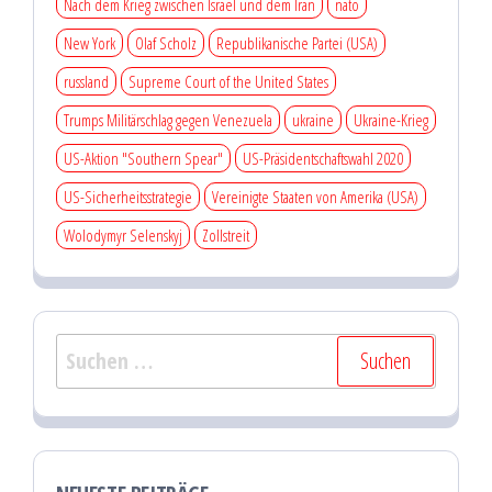
Nach dem Krieg zwischen Israel und dem Iran
nato
New York
Olaf Scholz
Republikanische Partei (USA)
russland
Supreme Court of the United States
Trumps Militärschlag gegen Venezuela
ukraine
Ukraine-Krieg
US-Aktion "Southern Spear"
US-Präsidentschaftswahl 2020
US-Sicherheitsstrategie
Vereinigte Staaten von Amerika (USA)
Wolodymyr Selenskyj
Zollstreit
Suchen
nach: