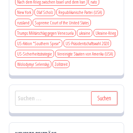
Nach dem Krieg zwischen Israel und dem Iran
nato
New York
Olaf Scholz
Republikanische Partei (USA)
russland
Supreme Court of the United States
Trumps Militärschlag gegen Venezuela
ukraine
Ukraine-Krieg
US-Aktion "Southern Spear"
US-Präsidentschaftswahl 2020
US-Sicherheitsstrategie
Vereinigte Staaten von Amerika (USA)
Wolodymyr Selenskyj
Zollstreit
Suchen
nach: