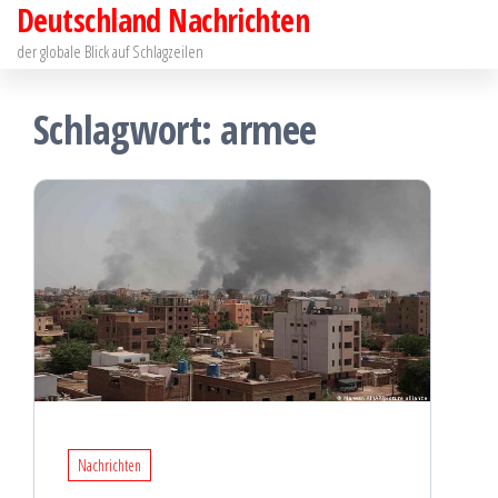
Deutschland Nachrichten
Zum
Inhalt
der globale Blick auf Schlagzeilen
springen
Schlagwort:
armee
Nachrichten