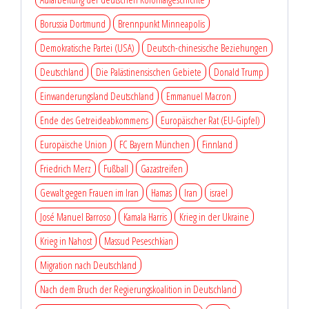
Borussia Dortmund
Brennpunkt Minneapolis
Demokratische Partei (USA)
Deutsch-chinesische Beziehungen
Deutschland
Die Palästinensischen Gebiete
Donald Trump
Einwanderungsland Deutschland
Emmanuel Macron
Ende des Getreideabkommens
Europäischer Rat (EU-Gipfel)
Europäische Union
FC Bayern München
Finnland
Friedrich Merz
Fußball
Gazastreifen
Gewalt gegen Frauen im Iran
Hamas
Iran
israel
José Manuel Barroso
Kamala Harris
Krieg in der Ukraine
Krieg in Nahost
Massud Peseschkian
Migration nach Deutschland
Nach dem Bruch der Regierungskoalition in Deutschland