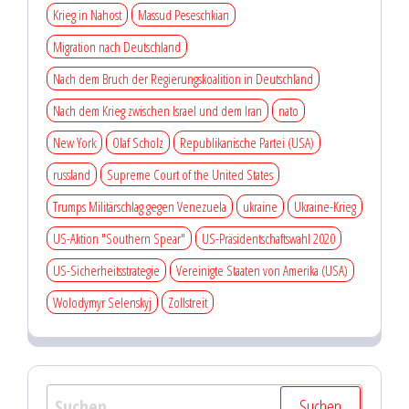
Krieg in Nahost
Massud Peseschkian
Migration nach Deutschland
Nach dem Bruch der Regierungskoalition in Deutschland
Nach dem Krieg zwischen Israel und dem Iran
nato
New York
Olaf Scholz
Republikanische Partei (USA)
russland
Supreme Court of the United States
Trumps Militärschlag gegen Venezuela
ukraine
Ukraine-Krieg
US-Aktion "Southern Spear"
US-Präsidentschaftswahl 2020
US-Sicherheitsstrategie
Vereinigte Staaten von Amerika (USA)
Wolodymyr Selenskyj
Zollstreit
Suchen