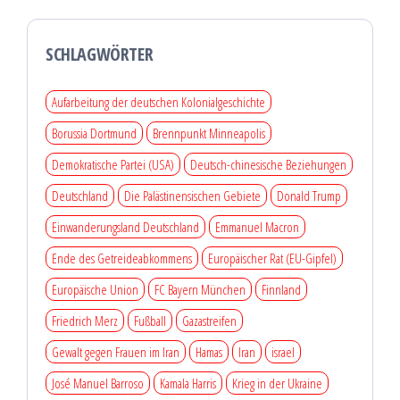
SCHLAGWÖRTER
Aufarbeitung der deutschen Kolonialgeschichte
Borussia Dortmund
Brennpunkt Minneapolis
Demokratische Partei (USA)
Deutsch-chinesische Beziehungen
Deutschland
Die Palästinensischen Gebiete
Donald Trump
Einwanderungsland Deutschland
Emmanuel Macron
Ende des Getreideabkommens
Europäischer Rat (EU-Gipfel)
Europäische Union
FC Bayern München
Finnland
Friedrich Merz
Fußball
Gazastreifen
Gewalt gegen Frauen im Iran
Hamas
Iran
israel
José Manuel Barroso
Kamala Harris
Krieg in der Ukraine