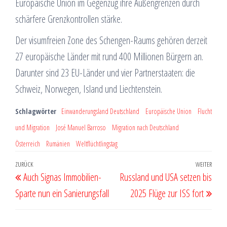
Europäische Union im Gegenzug ihre Außengrenzen durch
schärfere Grenzkontrollen stärke.
Der visumfreien Zone des Schengen-Raums gehören derzeit
27 europäische Länder mit rund 400 Millionen Bürgern an.
Darunter sind 23 EU-Länder und vier Partnerstaaten: die
Schweiz, Norwegen, Island und Liechtenstein.
Schlagwörter
Einwanderungsland Deutschland
Europäische Union
Flucht
und Migration
José Manuel Barroso
Migration nach Deutschland
Österreich
Rumänien
Weltflüchtlingstag
Beitragsnavigation
Vorheriger
ZURÜCK
WEITER
Näch
Auch Signas Immobilien-
Russland und USA setzen bis
Beitrag
Beit
Sparte nun ein Sanierungsfall
2025 Flüge zur ISS fort