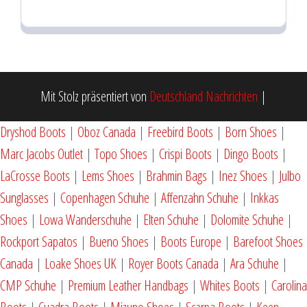
Mit Stolz präsentiert von
Deutschland Nachrichten
|
Dryshod Boots
|
Oboz Canada
|
Freebird Boots
|
Born Shoes
|
Marc Jacobs Outlet
|
Topo Shoes
|
Crispi Boots
|
Dingo Boots
|
LaCrosse Boots
|
Lems Shoes
|
Brahmin Bags
|
Inez Shoes
|
Julbo
Sunglasses
|
Copenhagen Schuhe
|
Affenzahn Schuhe
|
Inkkas
Shoes
|
Lowa Wanderschuhe
|
Elten Schuhe
|
Dolomite Schuhe
|
Rockport Sapatos
|
Bueno Shoes
|
Boots Europe
|
Barefoot Shoes
Canada
|
Loake Shoes UK
|
Royer Boots Canada
|
Ara Schuhe
|
CMP Schuhe
|
Premium Leather Handbags
|
Whites Boots
|
Carolina