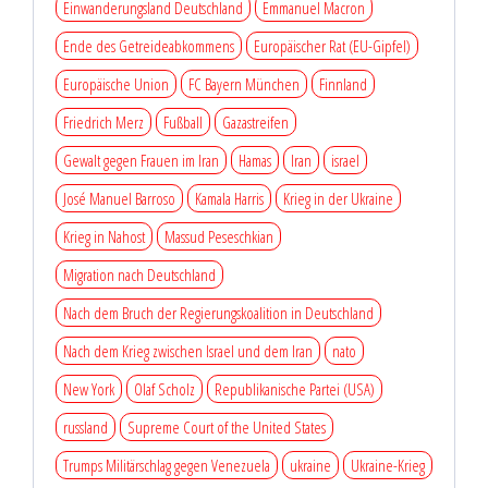
Einwanderungsland Deutschland
Emmanuel Macron
Ende des Getreideabkommens
Europäischer Rat (EU-Gipfel)
Europäische Union
FC Bayern München
Finnland
Friedrich Merz
Fußball
Gazastreifen
Gewalt gegen Frauen im Iran
Hamas
Iran
israel
José Manuel Barroso
Kamala Harris
Krieg in der Ukraine
Krieg in Nahost
Massud Peseschkian
Migration nach Deutschland
Nach dem Bruch der Regierungskoalition in Deutschland
Nach dem Krieg zwischen Israel und dem Iran
nato
New York
Olaf Scholz
Republikanische Partei (USA)
russland
Supreme Court of the United States
Trumps Militärschlag gegen Venezuela
ukraine
Ukraine-Krieg