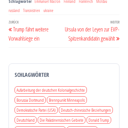
Schlagwörter
Emmanuel Macron
Finnland
Frankreich
Moldau
russland
Transnistrien
ukraine
Beitragsnavigation
Vorheriger
ZURÜCK
WEITER
Näch
Trump fährt weitere
Ursula von der Leyen zur EVP-
Beitrag
Beit
Vorwahlsiege ein
Spitzenkandidatin gewählt
SCHLAGWÖRTER
Aufarbeitung der deutschen Kolonialgeschichte
Borussia Dortmund
Brennpunkt Minneapolis
Demokratische Partei (USA)
Deutsch-chinesische Beziehungen
Deutschland
Die Palästinensischen Gebiete
Donald Trump