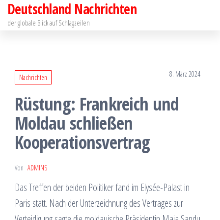
Deutschland Nachrichten
Zum
Inhalt
der globale Blick auf Schlagzeilen
springen
8. März 2024
Nachrichten
Rüstung: Frankreich und
Moldau schließen
Kooperationsvertrag
Von
ADMINS
Das Treffen der beiden Politiker fand im Elysée-Palast in
Paris statt. Nach der Unterzeichnung des Vertrages zur
Verteidigung sagte die moldauische Präsidentin Maia Sandu,