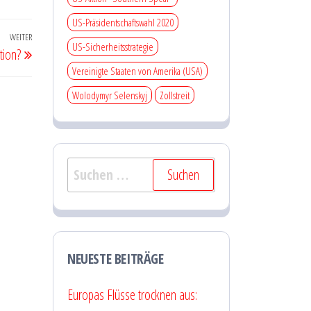
US-Präsidentschaftswahl 2020
WEITER
Nächster
US-Sicherheitsstrategie
tion?
Beitrag
Vereinigte Staaten von Amerika (USA)
Wolodymyr Selenskyj
Zollstreit
Suchen
nach:
NEUESTE BEITRÄGE
Europas Flüsse trocknen aus: