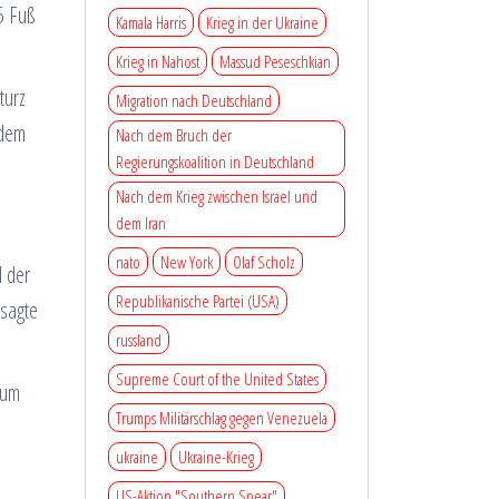
5 Fuß
Kamala Harris
Krieg in der Ukraine
Krieg in Nahost
Massud Peseschkian
turz
Migration nach Deutschland
 dem
Nach dem Bruch der
Regierungskoalition in Deutschland
Nach dem Krieg zwischen Israel und
dem Iran
nato
New York
Olaf Scholz
l der
Republikanische Partei (USA)
 sagte
russland
Supreme Court of the United States
 um
Trumps Militärschlag gegen Venezuela
ukraine
Ukraine-Krieg
US-Aktion "Southern Spear"