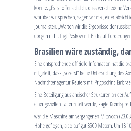
könnte. „Es ist offensichtlich, dass verschiedene Ve
worüber wir sprechen, sagen wir mal, einer absicht
Journalisten. „Warten wir die Ergebnisse der russis
übrigen nicht, fügt Peskow mit Blick auf Forderunge
Brasilien wäre zuständig, dar
Eine entsprechende offizielle Information hat die b
mitgeteilt, dass „vorerst“ keine Untersuchung des Ab
Nachrichtenagentur Reuters mit. Prigoschins Embraer-
Eine Beteiligung ausländischer Strukturen an der Au
einer gezielten Tat ermittelt werde, sagte Kremlspr
war die Maschine am vergangenen Mittwoch (23.08.2
Höhe geflogen, also auf gut 8500 Metern. Um 18.10 