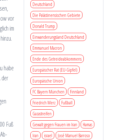
Deutschland
ssen,
Die Palästinensischen Gebiete
kow vor
Donald Trump
glich im
Einwanderungsland Deutschland
hinzu.
Emmanuel Macron
Ende des Getreideabkommens
au habe
Europäischer Rat (EU-Gipfel)
A der
Europäische Union
FC Bayern München
Finnland
egen
Friedrich Merz
Fußball
Gazastreifen
000 Fuß
Gewalt gegen Frauen im Iran
Hamas
 Ab-
Iran
israel
José Manuel Barroso