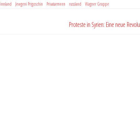
Finnland
Jewgeni Prigoschin
Privatarmeen
russland
Wagner Gruppe
Proteste in Syrien: Eine neue Revolu