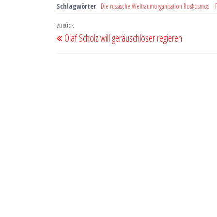
Schlagwörter
Die russische Weltraumorganisation Roskosmos
Beitragsnavigation
Vorheriger
ZURÜCK
Olaf Scholz will geräuschloser regieren
Beitrag