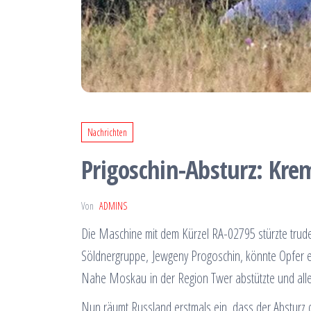
Nachrichten
Prigoschin-Absturz: Krem
Von
ADMINS
Die Maschine mit dem Kürzel RA-02795 stürzte trud
Söldnergruppe, Jewgeny Progoschin, könnte Opfer e
Nahe Moskau in der Region Twer abstützte und all
Nun räumt Russland erstmals ein, dass der Absturz d