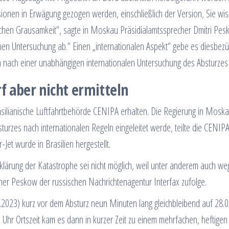
rsionen in Erwägung gezogen werden, einschließlich der Version, Sie wi
lichen Grausamkeit“, sagte in Moskau Präsidialamtssprecher Dmitri Pes
chen Untersuchung ab.“ Einen „internationalen Aspekt“ gebe es diesbezü
n nach einer unabhängigen internationalen Untersuchung des Absturzes 
f aber nicht ermitteln
rasilianische Luftfahrtbehörde CENIPA erhalten. Die Regierung in Mosk
sturzes nach internationalen Regeln eingeleitet werde, teilte die CENIP
Jet wurde in Brasilien hergestellt.
fklärung der Katastrophe sei nicht möglich, weil unter anderem auch w
echer Peskow der russischen Nachrichtenagentur Interfax zufolge.
023) kurz vor dem Absturz neun Minuten lang gleichbleibend auf 28.
Uhr Ortszeit kam es dann in kurzer Zeit zu einem mehrfachen, heftigen