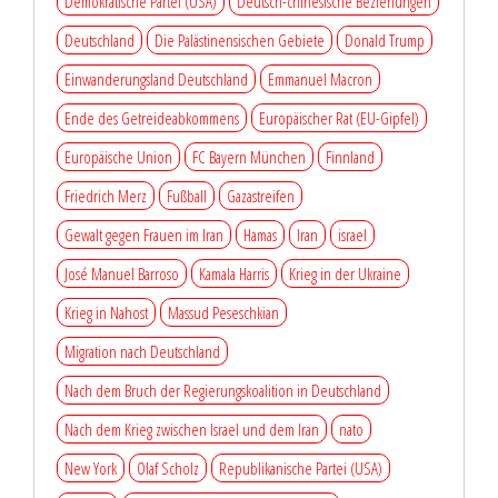
Demokratische Partei (USA)
Deutsch-chinesische Beziehungen
Deutschland
Die Palästinensischen Gebiete
Donald Trump
Einwanderungsland Deutschland
Emmanuel Macron
Ende des Getreideabkommens
Europäischer Rat (EU-Gipfel)
Europäische Union
FC Bayern München
Finnland
Friedrich Merz
Fußball
Gazastreifen
Gewalt gegen Frauen im Iran
Hamas
Iran
israel
José Manuel Barroso
Kamala Harris
Krieg in der Ukraine
Krieg in Nahost
Massud Peseschkian
Migration nach Deutschland
Nach dem Bruch der Regierungskoalition in Deutschland
Nach dem Krieg zwischen Israel und dem Iran
nato
New York
Olaf Scholz
Republikanische Partei (USA)