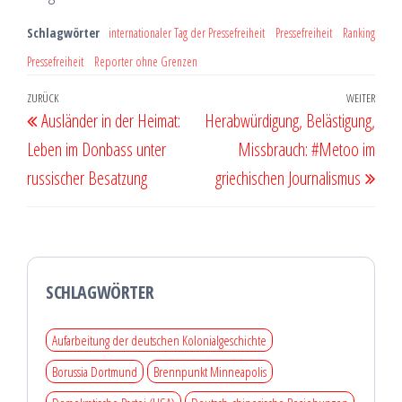
Schlagwörter
internationaler Tag der Pressefreiheit
Pressefreiheit
Ranking
Pressefreiheit
Reporter ohne Grenzen
Beitragsnavigation
Vorheriger
ZURÜCK
WEITER
Näch
Ausländer in der Heimat:
Herabwürdigung, Belästigung,
Beitrag
Beit
Leben im Donbass unter
Missbrauch: #Metoo im
russischer Besatzung
griechischen Journalismus
SCHLAGWÖRTER
Aufarbeitung der deutschen Kolonialgeschichte
Borussia Dortmund
Brennpunkt Minneapolis