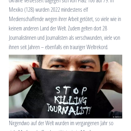
Ukraine verbessert dagegen sich von Platz 106 auf 79. In
Mexiko (128) wurden 2022 mindestens elf
Medienschaffende wegen ihrer Arbeit getötet, so viele wie in
keinem anderen Land der Welt. Zudem gelten dort 28
Journalistinnen und Journalisten als verschwunden, viele von
ihnen seit Jahren – ebenfalls ein trauriger Weltrekord.
Nirgendwo auf der Welt wurden im vergangenen Jahr so