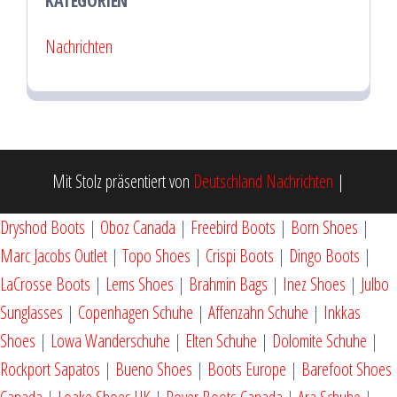
KATEGORIEN
Nachrichten
Mit Stolz präsentiert von
Deutschland Nachrichten
|
Dryshod Boots
|
Oboz Canada
|
Freebird Boots
|
Born Shoes
|
Marc Jacobs Outlet
|
Topo Shoes
|
Crispi Boots
|
Dingo Boots
|
LaCrosse Boots
|
Lems Shoes
|
Brahmin Bags
|
Inez Shoes
|
Julbo
Sunglasses
|
Copenhagen Schuhe
|
Affenzahn Schuhe
|
Inkkas
Shoes
|
Lowa Wanderschuhe
|
Elten Schuhe
|
Dolomite Schuhe
|
Rockport Sapatos
|
Bueno Shoes
|
Boots Europe
|
Barefoot Shoes