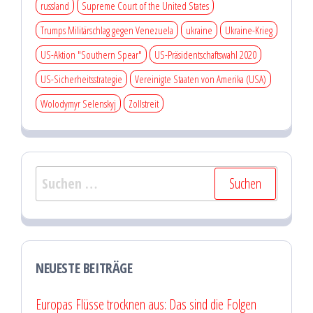
russland
Supreme Court of the United States
Trumps Militärschlag gegen Venezuela
ukraine
Ukraine-Krieg
US-Aktion "Southern Spear"
US-Präsidentschaftswahl 2020
US-Sicherheitsstrategie
Vereinigte Staaten von Amerika (USA)
Wolodymyr Selenskyj
Zollstreit
Suchen
nach:
NEUESTE BEITRÄGE
Europas Flüsse trocknen aus: Das sind die Folgen