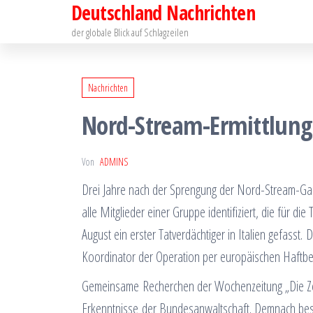
Deutschland Nachrichten
Zum
Inhalt
der globale Blick auf Schlagzeilen
springen
Nachrichten
Nord-Stream-Ermittlung
Von
ADMINS
Drei Jahre nach der Sprengung der Nord-Stream-Gas
alle Mitglieder einer Gruppe identifiziert, die für di
August ein erster Tatverdächtiger in Italien gefasst
Koordinator der Operation per europäischen Haftbe
Gemeinsame Recherchen der Wochenzeitung „Die Zei
Erkenntnisse der Bundesanwaltschaft. Demnach be