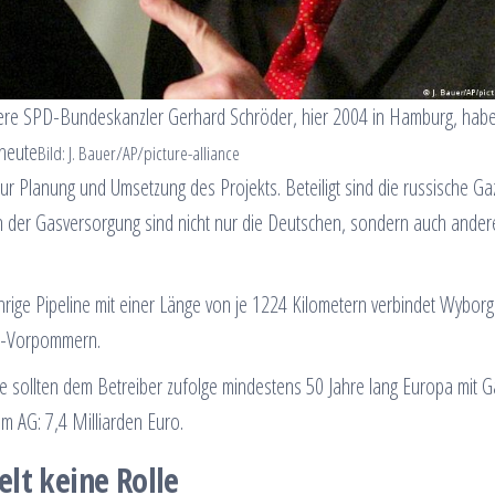
rühere SPD-Bundeskanzler Gerhard Schröder, hier 2004 in Hamburg, hab
 heute
Bild: J. Bauer/AP/picture-alliance
r Planung und Umsetzung des Projekts. Beteiligt sind die russische G
 der Gasversorgung sind nicht nur die Deutschen, sondern auch ander
ige Pipeline mit einer Länge von je 1224 Kilometern verbindet Wyborg
g-Vorpommern.
 sollten dem Betreiber zufolge mindestens 50 Jahre lang Europa mit G
 AG: 7,4 Milliarden Euro.
lt keine Rolle