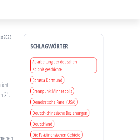
ust 2025
SCHLAGWÖRTER
Aufarbeitung der deutschen
Kolonialgeschichte
Borussia Dortmund
richt
Brennpunkt Minneapolis
am 21.
Demokratische Partei (USA)
Deutsch-chinesische Beziehungen
Deutschland
Die Palästinensischen Gebiete
mmenen