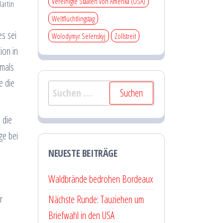
Vereinigte Staaten von Amerika (USA)
Martin
Weltflüchtlingstag
es sei
Wolodymyr Selenskyj
Zollstreit
ion in
emals
e die
Suchen
nach:
 die
ge bei
NEUESTE BEITRÄGE
Waldbrände bedrohen Bordeaux
r
Nächste Runde: Tauziehen um
Briefwahl in den USA