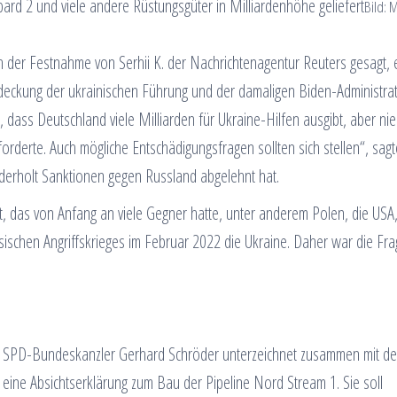
ard 2 und viele andere Rüstungsgüter in Milliardenhöhe geliefert
Bild: 
h der Festnahme von Serhii K. der Nachrichtenagentur Reuters gesagt, 
eckung der ukrainischen Führung und der damaligen Biden-Administrat
d, dass Deutschland viele Milliarden für Ukraine-Hilfen ausgibt, aber ni
rderte. Auch mögliche Entschädigungsfragen sollten sich stellen“, sagt
erholt Sanktionen gegen Russland abgelehnt hat.
, das von Anfang an viele Gegner hatte, unter anderem Polen, die USA,
ssischen Angriffskrieges im Februar 2022 die Ukraine. Daher war die Fra
 SPD-Bundeskanzler Gerhard Schröder unterzeichnet zusammen mit de
 eine Absichtserklärung zum Bau der Pipeline Nord Stream 1. Sie soll