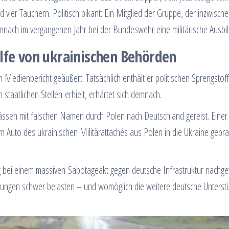
 vier Tauchern. Politisch pikant: Ein Mitglied der Gruppe, der inzwisch
emnach im vergangenen Jahr bei der Bundeswehr eine militärische Ausbi
ilfe von ukrainischen Behörden
 Medienbericht geäußert. Tatsächlich enthält er politischen Sprengstof
staatlichen Stellen erhielt, erhärtet sich demnach.
pässen mit falschen Namen durch Polen nach Deutschland gereist. Einer
Auto des ukrainischen Militärattachés aus Polen in die Ukraine gebra
ng bei einem massiven Sabotageakt gegen deutsche Infrastruktur nachg
ungen schwer belasten – und womöglich die weitere deutsche Unterst