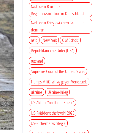
Nach dem Bruch der
Regierungskoalition in Deutschland
Nach dem Krieg zwischen Israel und
dem Iran
nato
New York
Olaf Scholz
Republikanische Partei (USA)
russland
Supreme Court of the United States
Trumps Militärschlag gegen Venezuela
ukraine
Ukraine-Krieg
US-Aktion "Southern Spear"
US-Präsidentschaftswahl 2020
US-Sicherheitsstrategie