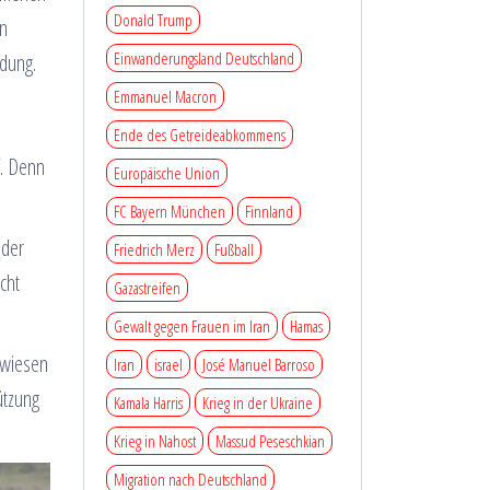
Donald Trump
en
Einwanderungsland Deutschland
ldung.
Emmanuel Macron
Ende des Getreideabkommens
f. Denn
Europäische Union
FC Bayern München
Finnland
 der
Friedrich Merz
Fußball
cht
Gazastreifen
Gewalt gegen Frauen im Iran
Hamas
ewiesen
Iran
israel
José Manuel Barroso
ützung
Kamala Harris
Krieg in der Ukraine
Krieg in Nahost
Massud Peseschkian
Migration nach Deutschland