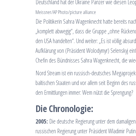
Deutschland hat der Ukraine Panzer wie diesen Leop
Meissner/AP Photo/picture alliance
Die Politikerin Sahra Wagenknecht hatte bereits nac
„komplett abwegig“, dass die Gruppe „ohne Rückend
den USA handelten“. Und weiter: „Es ist völlig absur
Aufklärung von (Präsident Wolodymyr) Selenskyj einfo
Chefin des Bündnisses Sahra Wagenknecht, die wied
Nord Stream ist ein russisch-deutsches Megaprojekt
baltischen Staaten und vor allem seit Beginn des ru
den Ermittlungen immer: Wem nützt die Sprengung?
Die Chronologie:
2005:
Die deutsche Regierung unter dem damaligen
russischen Regierung unter Präsident Wladimir Putin