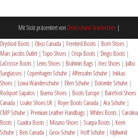
Mit Stolz präsentiert von
Deutschland Nachrichten
|
Dryshod Boots
|
Oboz Canada
|
Freebird Boots
|
Born Shoes
|
Marc Jacobs Outlet
|
Topo Shoes
|
Crispi Boots
|
Dingo Boots
|
LaCrosse Boots
|
Lems Shoes
|
Brahmin Bags
|
Inez Shoes
|
Julbo
Sunglasses
|
Copenhagen Schuhe
|
Affenzahn Schuhe
|
Inkkas
Shoes
|
Lowa Wanderschuhe
|
Elten Schuhe
|
Dolomite Schuhe
|
Rockport Sapatos
|
Bueno Shoes
|
Boots Europe
|
Barefoot Shoes
Canada
|
Loake Shoes UK
|
Royer Boots Canada
|
Ara Schuhe
|
CMP Schuhe
|
Premium Leather Handbags
|
Whites Boots
|
Carolina
Boots
|
Cuadra Boots
|
Mizuno Shoes
|
Scarpa Boots
|
Keen
Schuhe
|
Beis Canada
|
Geox Schuhe
|
Hoff Schuhe
|
Idyllwind