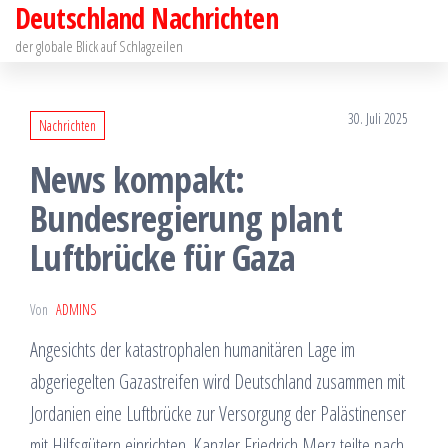
Deutschland Nachrichten
Zum
Inhalt
der globale Blick auf Schlagzeilen
springen
30. Juli 2025
Nachrichten
News kompakt:
Bundesregierung plant
Luftbrücke für Gaza
Von
ADMINS
Angesichts der katastrophalen humanitären Lage im
abgeriegelten Gazastreifen wird Deutschland zusammen mit
Jordanien eine Luftbrücke zur Versorgung der Palästinenser
mit Hilfsgütern einrichten. Kanzler Friedrich Merz teilte nach