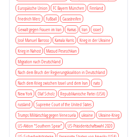
Europäische Union
FC Bayern München
Finnland
Friedrich Merz
Fußball
Gazastreifen
Gewalt gegen Frauen im Iran
Hamas
Iran
israel
José Manuel Barroso
Kamala Harris
Krieg in der Ukraine
Krieg in Nahost
Massud Peseschkian
Migration nach Deutschland
Nach dem Bruch der Regierungskoalition in Deutschland
Nach dem Krieg zwischen Israel und dem Iran
nato
New York
Olaf Scholz
Republikanische Partei (USA)
russland
Supreme Court of the United States
Trumps Militärschlag gegen Venezuela
ukraine
Ukraine-Krieg
US-Aktion "Southern Spear"
US-Präsidentschaftswahl 2020
US-Sicherheitsstrategie
Vereinigte Staaten von Amerika (USA)