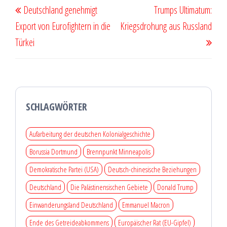
Deutschland genehmigt
Trumps Ultimatum:
Beitrag
Beit
Export von Eurofightern in die
Kriegsdrohung aus Russland
Türkei
SCHLAGWÖRTER
Aufarbeitung der deutschen Kolonialgeschichte
Borussia Dortmund
Brennpunkt Minneapolis
Demokratische Partei (USA)
Deutsch-chinesische Beziehungen
Deutschland
Die Palästinensischen Gebiete
Donald Trump
Einwanderungsland Deutschland
Emmanuel Macron
Ende des Getreideabkommens
Europäischer Rat (EU-Gipfel)