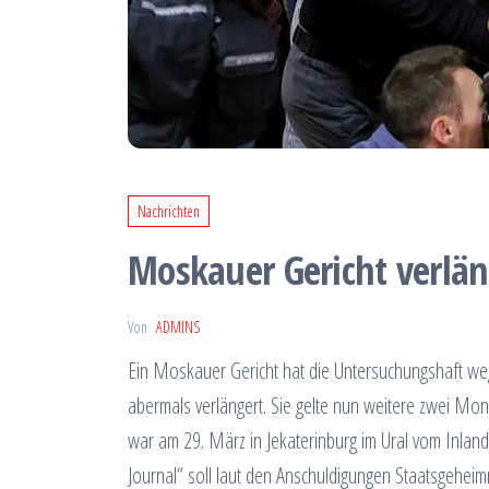
Nachrichten
Moskauer Gericht verlän
Von
ADMINS
Ein Moskauer Gericht hat die Untersuchungshaft w
abermals verlängert. Sie gelte nun weitere zwei Mona
war am 29. März in Jekaterinburg im Ural vom Inla
Journal“ soll laut den Anschuldigungen Staatsgeheim