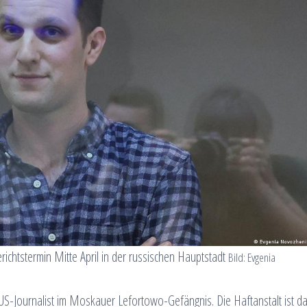
erichtstermin Mitte April in der russischen Hauptstadt
Bild: Evgenia
US-Journalist im Moskauer Lefortowo-Gefängnis. Die Haftanstalt ist da