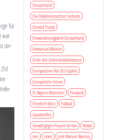
Deutschland
Die Palästinensischen Gebiete
lege für
Donald Trump
t war
Einwanderungsland Deutschland
st der
Emmanuel Macron
Ende des Getreideabkommens
t 250
Europäischer Rat (EU-Gipfel)
ine
Europäische Union
eilte
FC Bayern München
Finnland
Friedrich Merz
Fußball
Gazastreifen
Gewalt gegen Frauen im Iran
Hamas
Iran
israel
José Manuel Barroso