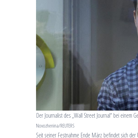
Der Journalist des „Wall Street Journal“ bei einem G
Novozhenina/REUTERS
Seit seiner Festnahme Ende März befindet sich der 