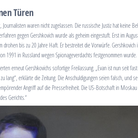
nen Türen
 Journalisten waren nicht zugelassen. Die russische Justiz hat keine Be
 Verfahren gegen Gershkovich wurde als geheim eingestuft. Erst im Augus
drohen bis zu 20 Jahre Haft. Er bestreitet die Vorwürfe. Gershkovich i
union 1991 in Russland wegen Spionageverdachts festgenommen wurde.
rten erneut Gershkovichs sofortige Freilassung. „Evan ist nun seit fas
g zu lang“, erklärte die Zeitung. Die Anschuldigungen seien falsch, und se
empörender Angriff auf die Pressefreiheit. Die US-Botschaft in Moskau t
 des Gerichts.“