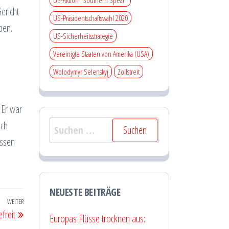
US-Aktion "Southern Spear"
ericht
US-Präsidentschaftswahl 2020
ben.
US-Sicherheitsstrategie
Vereinigte Staaten von Amerika (USA)
Wolodymyr Selenskyj
Zollstreit
 Er war
Suchen
uch
nach:
assen
NEUESTE BEITRÄGE
WEITER
Nächster
freit
Europas Flüsse trocknen aus:
Beitrag