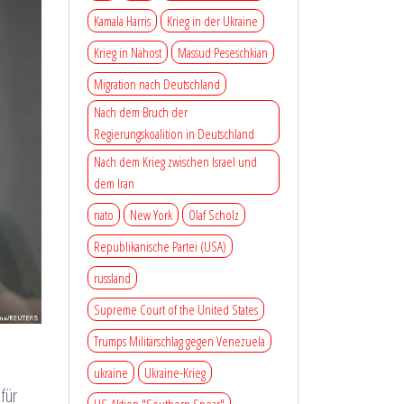
Kamala Harris
Krieg in der Ukraine
Krieg in Nahost
Massud Peseschkian
Migration nach Deutschland
Nach dem Bruch der
Regierungskoalition in Deutschland
Nach dem Krieg zwischen Israel und
dem Iran
nato
New York
Olaf Scholz
Republikanische Partei (USA)
russland
Supreme Court of the United States
Trumps Militärschlag gegen Venezuela
ukraine
Ukraine-Krieg
für