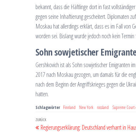
bekannt, dass die Häftlinge dort in fast vollständige
gegen seine Inhaftierung gescheitert. Diplomaten 
Moskau hat allerdings erklärt, dass es im Fall von G
worden sei. Bislang wurde jedoch noch kein Termin
Sohn sowjetischer Emigrant
Gershkovich ist als Sohn sowjetischer Emigranten i
2017 nach Moskau gezogen, um damals für die engli
nach dem Beginn der Angriffskrieges gegen die Ukrain
hatten.
Schlagwörter
Finnland
New York
russland
Supreme Court o
Beitragsnavigation
Vorheriger
ZURÜCK
Regierungserklärung: Deutschland verharrt in Hau
Beitrag