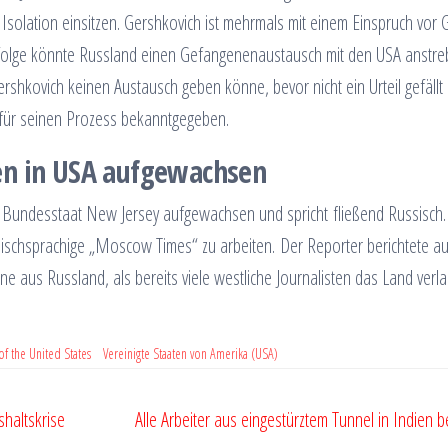
r Isolation einsitzen. Gershkovich ist mehrmals mit einem Einspruch vor G
zufolge könnte Russland einen Gefangenenaustausch mit den USA anstre
ershkovich keinen Austausch geben könne, bevor nicht ein Urteil gefällt
 für seinen Prozess bekanntgegeben.
en in USA aufgewachsen
m Bundesstaat New Jersey aufgewachsen und spricht fließend Russisch.
schsprachige „Moscow Times“ zu arbeiten. Der Reporter berichtete a
e aus Russland, als bereits viele westliche Journalisten das Land verl
f the United States
Vereinigte Staaten von Amerika (USA)
shaltskrise
Alle Arbeiter aus eingestürztem Tunnel in Indien be