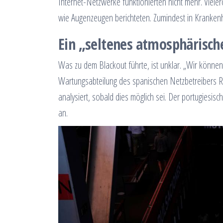
Internet-Netzwerke funktionierten nicht mehr. Viele
wie Augenzeugen berichteten. Zumindest in Krankenh
Ein „seltenes atmosphärisc
Was zu dem Blackout führte, ist unklar. „Wir können 
Wartungsabteilung des spanischen Netzbetreibers Re
analysiert, sobald dies möglich sei. Der portugies
an.