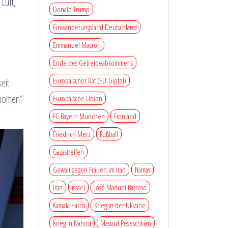
Luft,
Donald Trump
Einwanderungsland Deutschland
Emmanuel Macron
Ende des Getreideabkommens
Europäischer Rat (EU-Gipfel)
eit
änomen“
Europäische Union
FC Bayern München
Finnland
Friedrich Merz
Fußball
Gazastreifen
Gewalt gegen Frauen im Iran
Hamas
Iran
israel
José Manuel Barroso
Kamala Harris
Krieg in der Ukraine
Krieg in Nahost
Massud Peseschkian