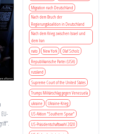
Migration nach Deutschland
Nach dem Bruch der
Regierungskoalition in Deutschland
Nach dem Krieg zwischen Israel und
dem Iran
nato
New York
Olaf Scholz
Republikanische Partei (USA)
russland
Supreme Court of the United States
Trumps Militärschlag gegen Venezuela
n
ukraine
Ukraine-Krieg
. EU-
US-Aktion "Southern Spear"
iff“.
US-Präsidentschaftswahl 2020