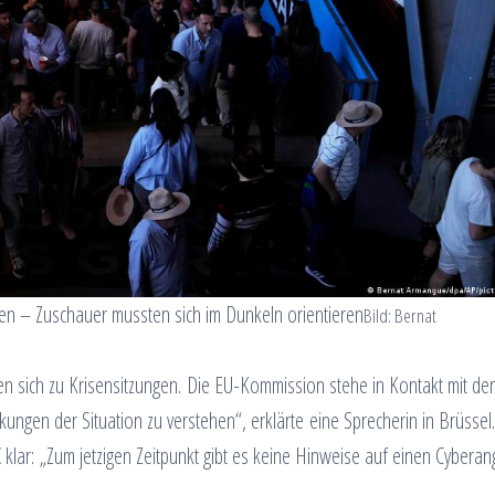
n – Zuschauer mussten sich im Dunkeln orientieren
Bild: Bernat
en sich zu Krisensitzungen. Die EU-Kommission stehe in Kontakt mit de
ungen der Situation zu verstehen“, erklärte eine Sprecherin in Brüssel
 klar: „Zum jetzigen Zeitpunkt gibt es keine Hinweise auf einen Cyberangr