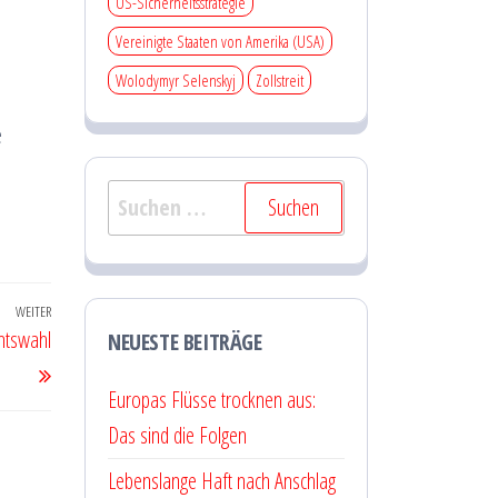
US-Sicherheitsstrategie
Vereinigte Staaten von Amerika (USA)
Wolodymyr Selenskyj
Zollstreit
e
Suchen
nach:
WEITER
Nächster
ntswahl
NEUESTE BEITRÄGE
Beitrag
Europas Flüsse trocknen aus:
Das sind die Folgen
Lebenslange Haft nach Anschlag