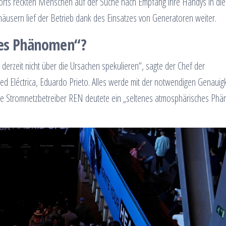
rorts reckten Menschen auf der Suche nach Empfang ihre Handys in die 
äusern lief der Betrieb dank des Einsatzes von Generatoren weiter.
hes Phänomen“?
derzeit nicht über die Ursachen spekulieren“, sagte der Chef der
d Eléctrica, Eduardo Prieto. Alles werde mit der notwendigen Genauigk
ische Stromnetzbetreiber REN deutete ein „seltenes atmosphärisches Ph