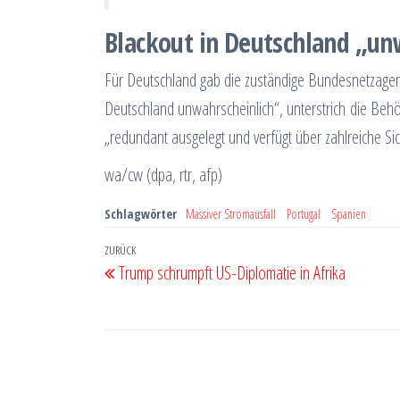
Blackout in Deutschland „un
Für Deutschland gab die zuständige Bundesnetzagentu
Deutschland unwahrscheinlich“, unterstrich die Beh
„redundant ausgelegt und verfügt über zahlreiche 
wa/cw (dpa, rtr, afp)
Schlagwörter
Massiver Stromausfall
Portugal
Spanien
Beitragsnavigation
Vorheriger
ZURÜCK
Trump schrumpft US-Diplomatie in Afrika
Beitrag