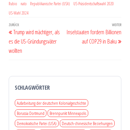
Rubio
nato
Republikanische Partei (USA)
US-Präsidentschaftswahl 2020
US-Wahl 2024
Beitragsnavigation
Vorheriger
ZURÜCK
WEITER
Näch
Trump wird mächtiger, als
Inselstaaten fordern Billionen
Beitrag
Beit
es die US-Gründungsväter
auf COP29 in Baku
wollten
SCHLAGWÖRTER
Aufarbeitung der deutschen Kolonialgeschichte
Borussia Dortmund
Brennpunkt Minneapolis
Demokratische Partei (USA)
Deutsch-chinesische Beziehungen