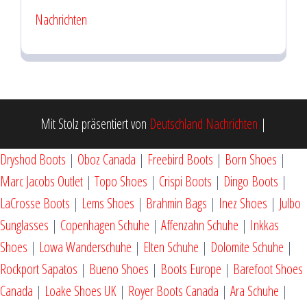
Nachrichten
Mit Stolz präsentiert von
Deutschland Nachrichten
|
Dryshod Boots
|
Oboz Canada
|
Freebird Boots
|
Born Shoes
|
Marc Jacobs Outlet
|
Topo Shoes
|
Crispi Boots
|
Dingo Boots
|
LaCrosse Boots
|
Lems Shoes
|
Brahmin Bags
|
Inez Shoes
|
Julbo
Sunglasses
|
Copenhagen Schuhe
|
Affenzahn Schuhe
|
Inkkas
Shoes
|
Lowa Wanderschuhe
|
Elten Schuhe
|
Dolomite Schuhe
|
Rockport Sapatos
|
Bueno Shoes
|
Boots Europe
|
Barefoot Shoes
Canada
|
Loake Shoes UK
|
Royer Boots Canada
|
Ara Schuhe
|