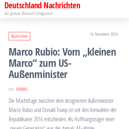
Deutschland Nachrichten
Zum
Inhalt
der globale Blick auf Schlagzeilen
springen
16. November 2024
Nachrichten
Marco Rubio: Vom „kleinen
Marco“ zum US-
Außenminister
Von
ADMINS
Die Machtfrage zwischen dem designierten Außenminister
Marco Rubio und Donald Trump ist seit den Vorwahlen der
Republikaner 2016 entschieden. Als Hoffnungsträger einer
„neuen Generation“ war der damals 44-jährige