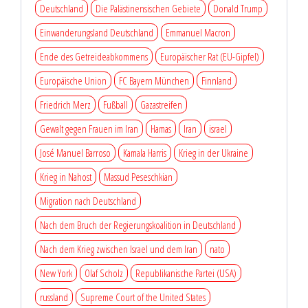
Deutschland
Die Palästinensischen Gebiete
Donald Trump
Einwanderungsland Deutschland
Emmanuel Macron
Ende des Getreideabkommens
Europäischer Rat (EU-Gipfel)
Europäische Union
FC Bayern München
Finnland
Friedrich Merz
Fußball
Gazastreifen
Gewalt gegen Frauen im Iran
Hamas
Iran
israel
José Manuel Barroso
Kamala Harris
Krieg in der Ukraine
Krieg in Nahost
Massud Peseschkian
Migration nach Deutschland
Nach dem Bruch der Regierungskoalition in Deutschland
Nach dem Krieg zwischen Israel und dem Iran
nato
New York
Olaf Scholz
Republikanische Partei (USA)
russland
Supreme Court of the United States