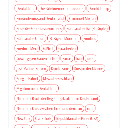
Deutschland
Die Palästinensischen Gebiete
Donald Trump
Einwanderungsland Deutschland
Emmanuel Macron
Ende des Getreideabkommens
Europäischer Rat (EU-Gipfel)
Europäische Union
FC Bayern München
Finnland
Friedrich Merz
Fußball
Gazastreifen
Gewalt gegen Frauen im Iran
Hamas
Iran
israel
José Manuel Barroso
Kamala Harris
Krieg in der Ukraine
Krieg in Nahost
Massud Peseschkian
Migration nach Deutschland
Nach dem Bruch der Regierungskoalition in Deutschland
Nach dem Krieg zwischen Israel und dem Iran
nato
New York
Olaf Scholz
Republikanische Partei (USA)