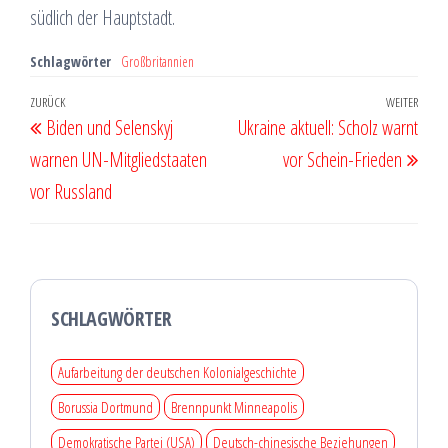
südlich der Hauptstadt.
Schlagwörter
Großbritannien
Beitragsnavigation
Vorheriger
ZURÜCK
WEITER
Näch
Biden und Selenskyj
Ukraine aktuell: Scholz warnt
Beitrag
Beit
warnen UN-Mitgliedstaaten
vor Schein-Frieden
vor Russland
SCHLAGWÖRTER
Aufarbeitung der deutschen Kolonialgeschichte
Borussia Dortmund
Brennpunkt Minneapolis
Demokratische Partei (USA)
Deutsch-chinesische Beziehungen