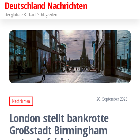
Deutschland Nachrichten
Zum
Inhalt
der globale Blick auf Schlagzeilen
springen
20. September 2023
Nachrichten
London stellt bankrotte
Großstadt Birmingham