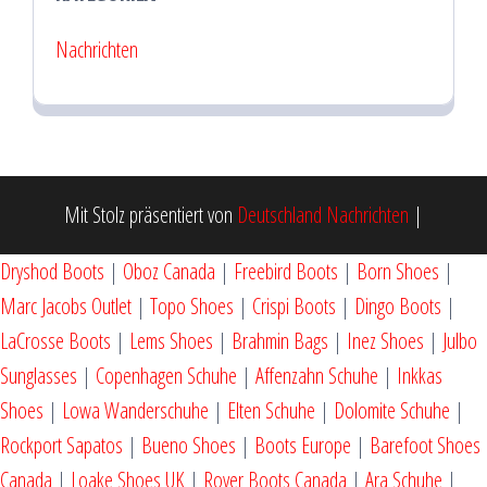
Nachrichten
Mit Stolz präsentiert von
Deutschland Nachrichten
|
Dryshod Boots
|
Oboz Canada
|
Freebird Boots
|
Born Shoes
|
Marc Jacobs Outlet
|
Topo Shoes
|
Crispi Boots
|
Dingo Boots
|
LaCrosse Boots
|
Lems Shoes
|
Brahmin Bags
|
Inez Shoes
|
Julbo
Sunglasses
|
Copenhagen Schuhe
|
Affenzahn Schuhe
|
Inkkas
Shoes
|
Lowa Wanderschuhe
|
Elten Schuhe
|
Dolomite Schuhe
|
Rockport Sapatos
|
Bueno Shoes
|
Boots Europe
|
Barefoot Shoes
Canada
|
Loake Shoes UK
|
Royer Boots Canada
|
Ara Schuhe
|