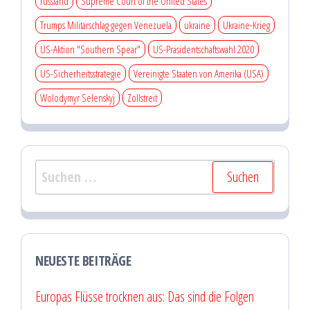
russland
Supreme Court of the United States
Trumps Militärschlag gegen Venezuela
ukraine
Ukraine-Krieg
US-Aktion "Southern Spear"
US-Präsidentschaftswahl 2020
US-Sicherheitsstrategie
Vereinigte Staaten von Amerika (USA)
Wolodymyr Selenskyj
Zollstreit
Suchen
nach:
NEUESTE BEITRÄGE
Europas Flüsse trocknen aus: Das sind die Folgen