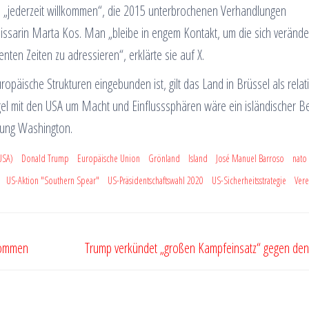
ei „jederzeit willkommen“, die 2015 unterbrochenen Verhandlungen
ssarin Marta Kos. Man „bleibe in engem Kontakt, um die sich veränd
ten Zeiten zu adressieren“, erklärte sie auf X.
opäische Strukturen eingebunden ist, gilt das Land in Brüssel als relati
el mit den USA um Macht und Einflusssphären wäre ein isländischer Bei
htung Washington.
USA)
Donald Trump
Europäische Union
Grönland
Island
José Manuel Barroso
nato
US-Aktion "Southern Spear"
US-Präsidentschaftswahl 2020
US-Sicherheitsstrategie
Vere
nommen
Trump verkündet „großen Kampfeinsatz“ gegen den