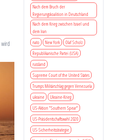
Nach dem Bruch der
Regierungskoalition in Deutschland
Nach dem Krieg zwischen Israel und
dem Iran
nato
New York
Olaf Scholz
 wird
Republikanische Partei (USA)
russland
Supreme Court of the United States
Trumps Militärschlag gegen Venezuela
ukraine
Ukraine-Krieg
US-Aktion "Southern Spear"
US-Präsidentschaftswahl 2020
US-Sicherheitsstrategie