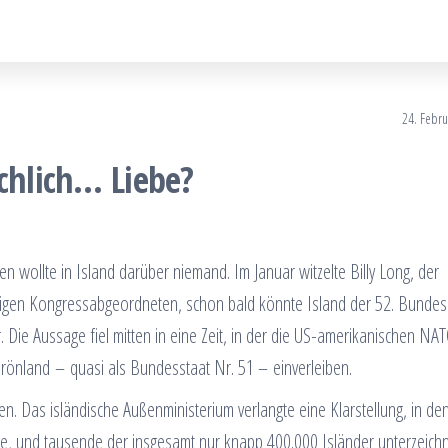
24. Febr
ächlich… Liebe?
n wollte in Island darüber niemand. Im Januar witzelte Billy Long, der
inigen Kongressabgeordneten, schon bald könnte Island der 52. Bundes
Die Aussage fiel mitten in eine Zeit, in der die US-amerikanischen NA
Grönland – quasi als Bundesstaat Nr. 51 – einverleiben.
ten. Das isländische Außenministerium verlangte eine Klarstellung, in de
, und tausende der insgesamt nur knapp 400.000 Isländer unterzeich