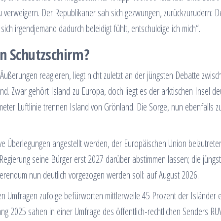
 zu verweigern. Der Republikaner sah sich gezwungen, zurückzurudern: D
ch irgendjemand dadurch beleidigt fühlt, entschuldige ich mich“.
en Schutzschirm?
Äußerungen reagieren, liegt nicht zuletzt an der jüngsten Debatte zwis
 Zwar gehört Island zu Europa, doch liegt es der arktischen Insel deu
ter Luftlinie trennen Island von Grönland. Die Sorge, nun ebenfalls z
ve Überlegungen angestellt werden, der Europäischen Union beizutrete
s-Regierung seine Bürger erst 2027 darüber abstimmen lassen; die jüngs
erendum nun deutlich vorgezogen werden soll: auf August 2026.
ten Umfragen zufolge befürworten mittlerweile 45 Prozent der Isländer 
ang 2025 sahen in einer Umfrage des öffentlich-rechtlichen Senders RUV