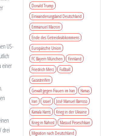
Donald Trump
er
Einwanderungsland Deutschland
Emmanuel Macron
Ende des Getreideabkommens
chen US-
Europäische Union
tlich
FC Bayern München
Finnland
u einer
Friedrich Merz
Fußball
Gazastreifen
n.
Gewalt gegen Frauen im Iran
Hamas
ten
Iran
israel
José Manuel Barroso
Kamala Harris
Krieg in der Ukraine
einen
Krieg in Nahost
Massud Peseschkian
 drei
Migration nach Deutschland