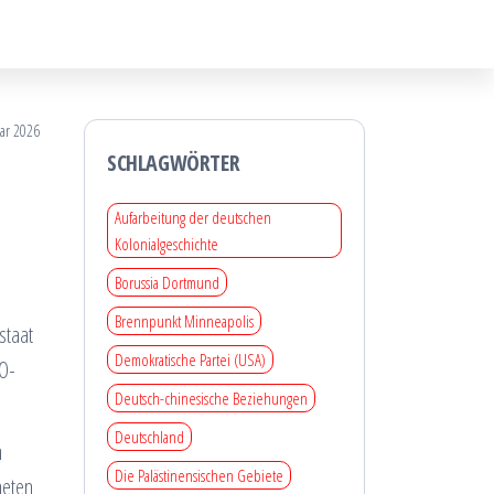
uar 2026
SCHLAGWÖRTER
Aufarbeitung der deutschen
Kolonialgeschichte
Borussia Dortmund
Brennpunkt Minneapolis
staat
Demokratische Partei (USA)
TO-
Deutsch-chinesische Beziehungen
Deutschland
n
Die Palästinensischen Gebiete
neten