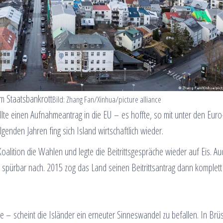
em Staatsbankrott
Bild: Zhang Fan/Xinhua/picture alliance
lte einen Aufnahmeantrag in die EU – es hoffte, so mit unter den Euro
enden Jahren fing sich Island wirtschaftlich wieder.
lition die Wahlen und legte die Beitrittsgespräche wieder auf Eis. Au
spürbar nach. 2015 zog das Land seinen Beitrittsantrag dann komplett 
e – scheint die Isländer ein erneuter Sinneswandel zu befallen. In Brü