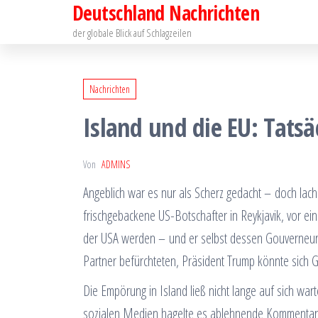
Deutschland Nachrichten
Zum
Inhalt
der globale Blick auf Schlagzeilen
springen
Nachrichten
Island und die EU: Tats
Von
ADMINS
Angeblich war es nur als Scherz gedacht – doch lache
frischgebackene US-Botschafter in Reykjavik, vor e
der USA werden – und er selbst dessen Gouverneur. 
Partner befürchteten, Präsident Trump könnte sich 
Die Empörung in Island ließ nicht lange auf sich war
sozialen Medien hagelte es ablehnende Kommentare