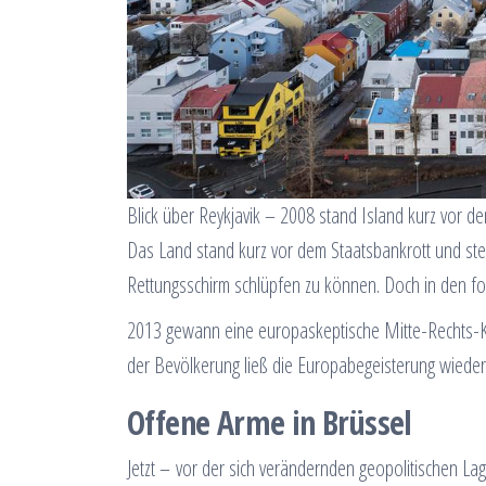
Blick über Reykjavik – 2008 stand Island kurz vor d
Das Land stand kurz vor dem Staatsbankrott und stel
Rettungsschirm schlüpfen zu können. Doch in den folg
2013 gewann eine europaskeptische Mitte-Rechts-Koa
der Bevölkerung ließ die Europabegeisterung wieder 
Offene Arme in Brüssel
Jetzt – vor der sich verändernden geopolitischen Lag