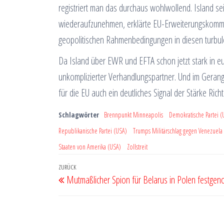
registriert man das durchaus wohlwollend. Island s
wiederaufzunehmen, erklärte EU-Erweiterungskommi
geopolitischen Rahmenbedingungen in diesen turbulen
Da Island über EWR und EFTA schon jetzt stark in eur
unkomplizierter Verhandlungspartner. Und im Gerang
für die EU auch ein deutliches Signal der Stärke Ric
Schlagwörter
Brennpunkt Minneapolis
Demokratische Partei (
Republikanische Partei (USA)
Trumps Militärschlag gegen Venezuela
Staaten von Amerika (USA)
Zollstreit
Beitragsnavigation
Vorheriger
ZURÜCK
Mutmaßlicher Spion für Belarus in Polen festge
Beitrag