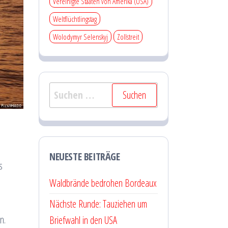
Vereinigte Staaten von Amerika (USA)
Weltflüchtlingstag
Wolodymyr Selenskyj
Zollstreit
Suchen
nach:
n
NEUESTE BEITRÄGE
s
Waldbrände bedrohen Bordeaux
Nächste Runde: Tauziehen um
n.
Briefwahl in den USA