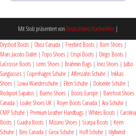
Mit Stolz präsentiert von
Deutschland Nachrichten
|
Dryshod Boots
|
Oboz Canada
|
Freebird Boots
|
Born Shoes
|
Marc Jacobs Outlet
|
Topo Shoes
|
Crispi Boots
|
Dingo Boots
|
LaCrosse Boots
|
Lems Shoes
|
Brahmin Bags
|
Inez Shoes
|
Julbo
Sunglasses
|
Copenhagen Schuhe
|
Affenzahn Schuhe
|
Inkkas
Shoes
|
Lowa Wanderschuhe
|
Elten Schuhe
|
Dolomite Schuhe
|
Rockport Sapatos
|
Bueno Shoes
|
Boots Europe
|
Barefoot Shoes
Canada
|
Loake Shoes UK
|
Royer Boots Canada
|
Ara Schuhe
|
CMP Schuhe
|
Premium Leather Handbags
|
Whites Boots
|
Carolina
Boots
|
Cuadra Boots
|
Mizuno Shoes
|
Scarpa Boots
|
Keen
Schuhe
|
Beis Canada
|
Geox Schuhe
|
Hoff Schuhe
|
Idyllwind