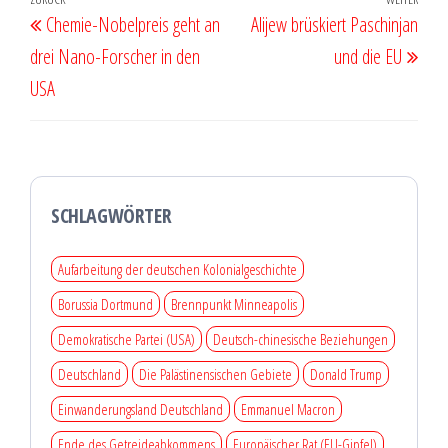
Beitragsnavigation
Vorheriger
Näch
Chemie-Nobelpreis geht an
Alijew brüskiert Paschinjan
Beitrag
Beit
drei Nano-Forscher in den
und die EU
USA
SCHLAGWÖRTER
Aufarbeitung der deutschen Kolonialgeschichte
Borussia Dortmund
Brennpunkt Minneapolis
Demokratische Partei (USA)
Deutsch-chinesische Beziehungen
Deutschland
Die Palästinensischen Gebiete
Donald Trump
Einwanderungsland Deutschland
Emmanuel Macron
Ende des Getreideabkommens
Europäischer Rat (EU-Gipfel)