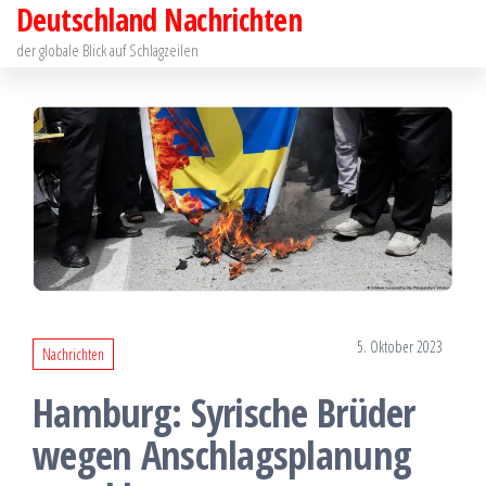
Deutschland Nachrichten
Zum
Inhalt
der globale Blick auf Schlagzeilen
springen
5. Oktober 2023
Nachrichten
Hamburg: Syrische Brüder
wegen Anschlagsplanung