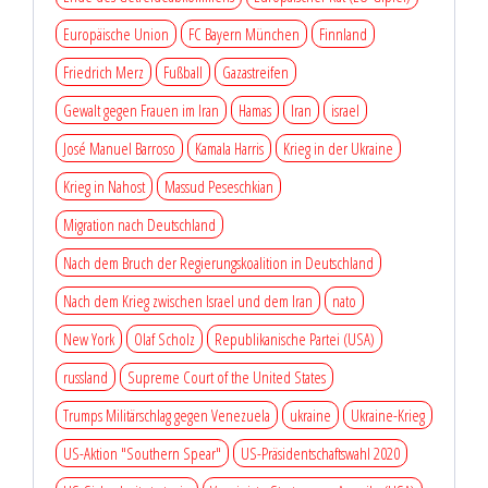
Europäische Union
FC Bayern München
Finnland
Friedrich Merz
Fußball
Gazastreifen
Gewalt gegen Frauen im Iran
Hamas
Iran
israel
José Manuel Barroso
Kamala Harris
Krieg in der Ukraine
Krieg in Nahost
Massud Peseschkian
Migration nach Deutschland
Nach dem Bruch der Regierungskoalition in Deutschland
Nach dem Krieg zwischen Israel und dem Iran
nato
New York
Olaf Scholz
Republikanische Partei (USA)
russland
Supreme Court of the United States
Trumps Militärschlag gegen Venezuela
ukraine
Ukraine-Krieg
US-Aktion "Southern Spear"
US-Präsidentschaftswahl 2020