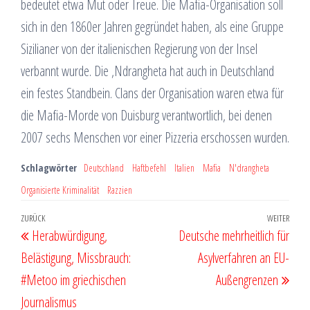
bedeutet etwa Mut oder Treue. Die Mafia-Organisation soll
sich in den 1860er Jahren gegründet haben, als eine Gruppe
Sizilianer von der italienischen Regierung von der Insel
verbannt wurde. Die ‚Ndrangheta hat auch in Deutschland
ein festes Standbein. Clans der Organisation waren etwa für
die Mafia-Morde von Duisburg verantwortlich, bei denen
2007 sechs Menschen vor einer Pizzeria erschossen wurden.
Schlagwörter
Deutschland
Haftbefehl
Italien
Mafia
N'drangheta
Organisierte Kriminalität
Razzien
Beitragsnavigation
Vorheriger
ZURÜCK
WEITER
Näch
Herabwürdigung,
Deutsche mehrheitlich für
Beitrag
Beit
Belästigung, Missbrauch:
Asylverfahren an EU-
#Metoo im griechischen
Außengrenzen
Journalismus