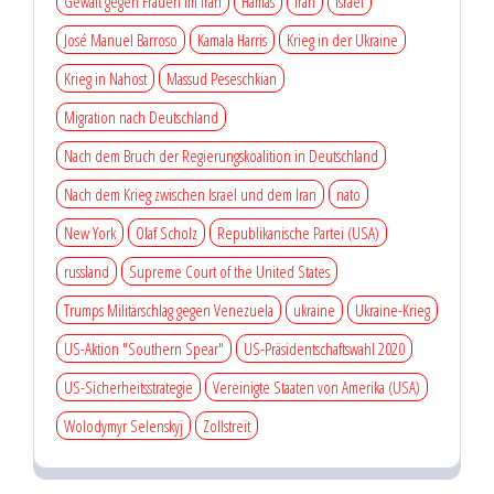
Gewalt gegen Frauen im Iran
Hamas
Iran
israel
José Manuel Barroso
Kamala Harris
Krieg in der Ukraine
Krieg in Nahost
Massud Peseschkian
Migration nach Deutschland
Nach dem Bruch der Regierungskoalition in Deutschland
Nach dem Krieg zwischen Israel und dem Iran
nato
New York
Olaf Scholz
Republikanische Partei (USA)
russland
Supreme Court of the United States
Trumps Militärschlag gegen Venezuela
ukraine
Ukraine-Krieg
US-Aktion "Southern Spear"
US-Präsidentschaftswahl 2020
US-Sicherheitsstrategie
Vereinigte Staaten von Amerika (USA)
Wolodymyr Selenskyj
Zollstreit