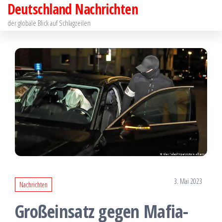
Deutschland Nachrichten
Zum
Inhalt
der globale Blick auf Schlagzeilen
springen
3. Mai 2023
Nachrichten
Großeinsatz gegen Mafia-