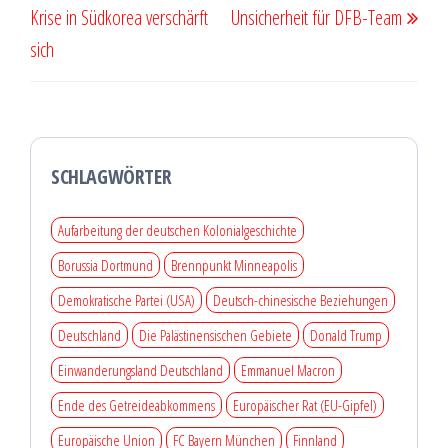
Krise in Südkorea verschärft
Unsicherheit für DFB-Team
sich
SCHLAGWÖRTER
Aufarbeitung der deutschen Kolonialgeschichte
Borussia Dortmund
Brennpunkt Minneapolis
Demokratische Partei (USA)
Deutsch-chinesische Beziehungen
Deutschland
Die Palästinensischen Gebiete
Donald Trump
Einwanderungsland Deutschland
Emmanuel Macron
Ende des Getreideabkommens
Europäischer Rat (EU-Gipfel)
Europäische Union
FC Bayern München
Finnland