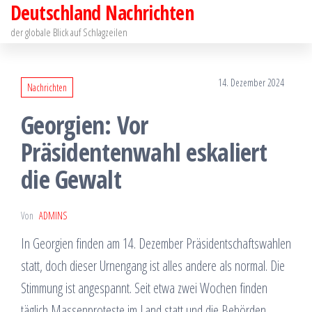
Deutschland Nachrichten
Zum
Inhalt
der globale Blick auf Schlagzeilen
springen
14. Dezember 2024
Nachrichten
Georgien: Vor
Präsidentenwahl eskaliert
die Gewalt
Von
ADMINS
In Georgien finden am 14. Dezember Präsidentschaftswahlen
statt, doch dieser Urnengang ist alles andere als normal. Die
Stimmung ist angespannt. Seit etwa zwei Wochen finden
täglich Massenproteste im Land statt und die Behörden