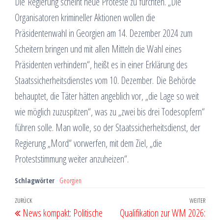
Die Regierung scheint neue Proteste zu fürchten. „Die
Organisatoren krimineller Aktionen wollen die
Präsidentenwahl in Georgien am 14. Dezember 2024 zum
Scheitern bringen und mit allen Mitteln die Wahl eines
Präsidenten verhindern“, heißt es in einer Erklärung des
Staatssicherheitsdienstes vom 10. Dezember. Die Behörde
behauptet, die Täter hätten angeblich vor, „die Lage so weit
wie möglich zuzuspitzen“, was zu „zwei bis drei Todesopfern“
führen solle. Man wolle, so der Staatssicherheitsdienst, der
Regierung „Mord“ vorwerfen, mit dem Ziel, „die
Proteststimmung weiter anzuheizen“.
Schlagwörter
Georgien
Beitragsnavigation
Vorheriger
ZURÜCK
WEITER
Näch
News kompakt: Politische
Qualifikation zur WM 2026:
Beitrag
Beit