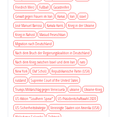
Friedrich Merz
Fußball
Gazastreifen
Gewalt gegen Frauen im Iran
Hamas
Iran
israel
José Manuel Barroso
Kamala Harris
Krieg in der Ukraine
Krieg in Nahost
Massud Peseschkian
Migration nach Deutschland
Nach dem Bruch der Regierungskoalition in Deutschland
Nach dem Krieg zwischen Israel und dem Iran
nato
New York
Olaf Scholz
Republikanische Partei (USA)
russland
Supreme Court of the United States
Trumps Militärschlag gegen Venezuela
ukraine
Ukraine-Krieg
US-Aktion "Southern Spear"
US-Präsidentschaftswahl 2020
US-Sicherheitsstrategie
Vereinigte Staaten von Amerika (USA)
Wolodymyr Selenskyj
Zollstreit