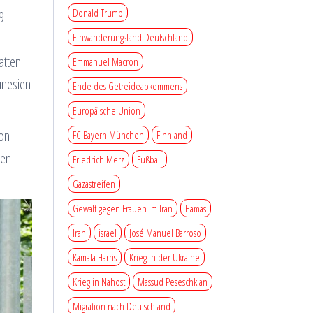
Donald Trump
9
e
Einwanderungsland Deutschland
atten
Emmanuel Macron
unesien
Ende des Getreideabkommens
Europäische Union
von
FC Bayern München
Finnland
ten
Friedrich Merz
Fußball
Gazastreifen
Gewalt gegen Frauen im Iran
Hamas
Iran
israel
José Manuel Barroso
Kamala Harris
Krieg in der Ukraine
Krieg in Nahost
Massud Peseschkian
Migration nach Deutschland