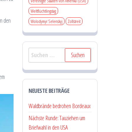
Vereinigte Staaten von Amerika (USA)
Weltflüchtlingstag
an den
Wolodymyr Selenskyj
Zollstreit
Suchen
nach:
dem
NEUESTE BEITRÄGE
Waldbrände bedrohen Bordeaux
Nächste Runde: Tauziehen um
Briefwahl in den USA