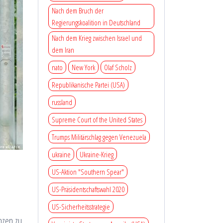
Nach dem Bruch der
Regierungskoalition in Deutschland
Nach dem Krieg zwischen Israel und
dem Iran
nato
New York
Olaf Scholz
Republikanische Partei (USA)
russland
Supreme Court of the United States
Trumps Militärschlag gegen Venezuela
ukraine
Ukraine-Krieg
US-Aktion "Southern Spear"
US-Präsidentschaftswahl 2020
US-Sicherheitsstrategie
nzen zu