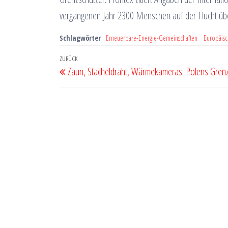
vergangenen Jahr 2300 Menschen auf der Flucht üb
Schlagwörter
Erneuerbare-Energie-Gemeinschaften
Europäis
Beitragsnavigation
Vorheriger
ZURÜCK
Zaun, Stacheldraht, Wärmekameras: Polens Grenz
Beitrag