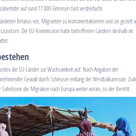
übertritte auf rund 17.000 Einreisen fast verdreifacht.
ndeten Belarus vor, Migranten zu instrumentalisieren und sie gezielt 
szusetzen. Die EU-Kommission hatte betroffenen Ländern deshalb im
ttet.
bestehen
Frontex die EU-Länder zur Wachsamkeit auf. Nach Angaben der
zunehmender Gewalt durch Schleuser entlang der Westbalkanroute. Zu
er Sahelzone die Migration nach Europa weiter voran, so der Bericht.