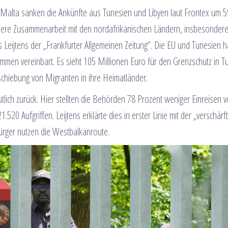
n Malta sanken die Ankünfte aus Tunesien und Libyen laut Frontex um 5
ssere Zusammenarbeit mit den nordafrikanischen Ländern, insbesonder
Leijtens der „Frankfurter Allgemeinen Zeitung“. Die EU und Tunesien h
mmen vereinbart. Es sieht 105 Millionen Euro für den Grenzschutz in T
chiebung von Migranten in ihre Heimatländer.
lich zurück. Hier stellten die Behörden 78 Prozent weniger Einreisen 
520 Aufgriffen. Leijtens erklärte dies in erster Linie mit der „verschärf
sbürger nutzen die Westbalkanroute.