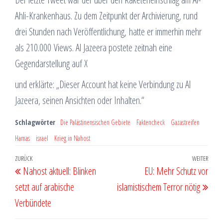
Ahli-Krankenhaus. Zu dem Zeitpunkt der Archivierung, rund
drei Stunden nach Veröffentlichung, hatte er immerhin mehr
als 210.000 Views. Al Jazeera postete zeitnah eine
Gegendarstellung auf X
und erklärte: „Dieser Account hat keine Verbindung zu Al
Jazeera, seinen Ansichten oder Inhalten.“
Schlagwörter
Die Palästinensischen Gebiete
Faktencheck
Gazastreifen
Hamas
israel
Krieg in Nahost
Beitragsnavigation
Vorheriger
ZURÜCK
WEITER
Näch
Nahost aktuell: Blinken
EU: Mehr Schutz vor
Beitrag
Beit
setzt auf arabische
islamistischem Terror nötig
Verbündete