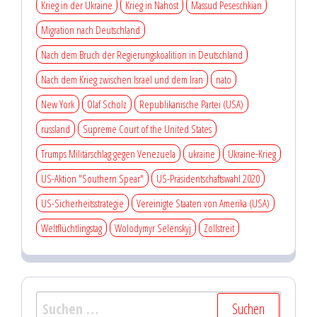
Krieg in der Ukraine
Krieg in Nahost
Massud Peseschkian
Migration nach Deutschland
Nach dem Bruch der Regierungskoalition in Deutschland
Nach dem Krieg zwischen Israel und dem Iran
nato
New York
Olaf Scholz
Republikanische Partei (USA)
russland
Supreme Court of the United States
Trumps Militärschlag gegen Venezuela
ukraine
Ukraine-Krieg
US-Aktion "Southern Spear"
US-Präsidentschaftswahl 2020
US-Sicherheitsstrategie
Vereinigte Staaten von Amerika (USA)
Weltflüchtlingstag
Wolodymyr Selenskyj
Zollstreit
Suchen