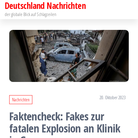
Deutschland Nachrichten
Zum
Inhalt
der globale Blick auf Schlagzeilen
springen
20. Oktober 2023
Nachrichten
Faktencheck: Fakes zur
fatalen Explosion an Klinik