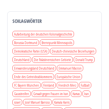
SCHLAGWÖRTER
Aufarbeitung der deutschen Kolonialgeschichte
Borussia Dortmund
Brennpunkt Minneapolis
Demokratische Partei (USA)
Deutsch-chinesische Beziehungen
Deutschland
Die Palästinensischen Gebiete
Donald Trump
Einwanderungsland Deutschland
Emmanuel Macron
Ende des Getreideabkommens
Europäische Union
FC Bayern München
Finnland
Friedrich Merz
Fußball
Gazastreifen
Gewalt gegen Frauen im Iran
Hamas
Iran
israel
José Manuel Barroso
Kamala Harris