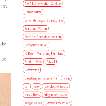
Die Palästinensischen Gebiete
 ganz
Donald Trump
Einwanderungsland Deutschland
Emmanuel Macron
Ende des Getreideabkommens
sche
Europäische Union
FC Bayern München
Finnland
 die
Friedrich Merz
Fußball
Gazastreifen
Gewalt gegen Frauen im Iran
Hamas
Iran
israel
José Manuel Barroso
Kamala Harris
Krieg in der Ukraine
Krieg in Nahost
Massud Peseschkian