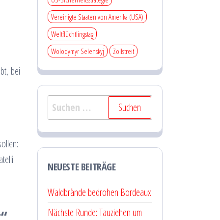
Vereinigte Staaten von Amerika (USA)
Weltflüchtlingstag
Wolodymyr Selenskyj
Zollstreit
bt, bei
Suchen
nach:
ollen:
telli
NEUESTE BEITRÄGE
Waldbrände bedrohen Bordeaux
Nächste Runde: Tauziehen um
t“