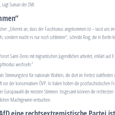
, sagt Suman der DW.
ommen“
licher: „Erkennt an, dass der Faschismus angekommen ist – lasst uns im
h, sondern macht es nur noch schlimmer“, schreibt Roig, die in Berlin le
rort Saint-Denis mit migrantischen Jugendlichen arbeitet, erklärt auf X
mpfmodus wechseln.“
als Stimmungstest für nationale Wahlen, die dort im Herbst stattfinden s
 vor der konservativen ÖVP. In Italien holten die postfaschistischen Fra
i der Europawahl die meisten Stimmen. Insgesamt können die rechtesten
tlichen Machtgewinn verbuchen.
fD eine rechtsextremistische Partei is