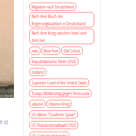
Migration nach Deutschland
Nach dem Bruch der
Regierungskoalition in Deutschland
Nach dem Krieg zwischen Israel und
dem Iran
nato
New York
Olaf Scholz
Republikanische Partei (USA)
russland
Supreme Court of the United States
Trumps Militärschlag gegen Venezuela
ukraine
Ukraine-Krieg
US-Aktion "Southern Spear"
 ist.
US-Präsidentschaftswahl 2020
US-Sicherheitsstrategie