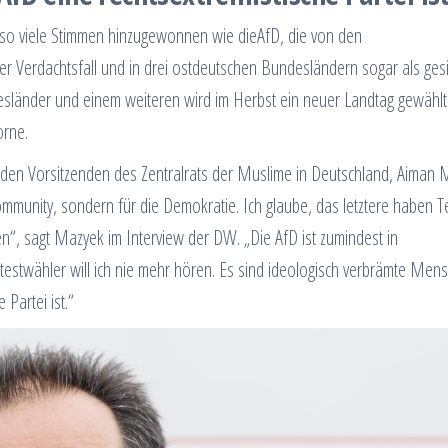
 so viele Stimmen hinzugewonnen wie dieAfD, die von den
r Verdachtsfall und in drei ostdeutschen Bundesländern sogar als gesi
desländer und einem weiteren wird im Herbst ein neuer Landtag gewähl
orne.
den Vorsitzenden des Zentralrats der Muslime in Deutschland, Aiman 
Community, sondern für die Demokratie. Ich glaube, das letztere haben Te
n“, sagt Mazyek im Interview der DW. „Die AfD ist zumindest in
stwähler will ich nie mehr hören. Es sind ideologisch verbrämte Men
Partei ist.“