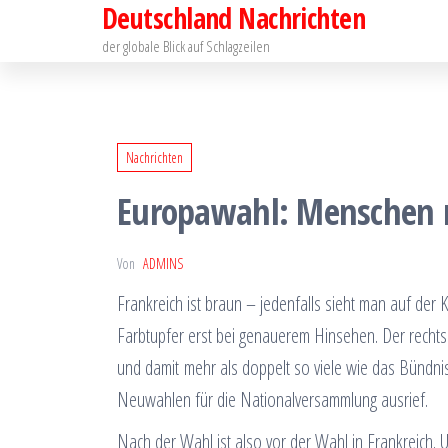
Deutschland Nachrichten
Zum
Inhalt
der globale Blick auf Schlagzeilen
springen
Nachrichten
Europawahl: Menschen m
Von
ADMINS
Frankreich ist braun – jedenfalls sieht man auf der 
Farbtupfer erst bei genauerem Hinsehen. Der recht
und damit mehr als doppelt so viele wie das Bünd
Neuwahlen für die Nationalversammlung ausrief.
Nach der Wahl ist also vor der Wahl in Frankreich