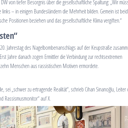
DW von tiefer Besorgnis über die gesellschaftliche Spaltung: „Wir müs
 links – in einigen Bundesländern die Mehrheit bilden. Gemein ist bei
ische Positionen beziehen und das gesellschaftliche Klima vergiften.“
isten“
m 20. Jahrestag des Nagelbombenanschlags auf der Keupstraße zusamm
rst Jahre danach zogen Ermittler die Verbindung zur rechtsextremen
 zehn Menschen aus rassistischen Motiven ermordete.
, sei „schwer zu ertragende Realität“, schrieb Cihan Sinanoğlu, Leiter
nd Rassismusmonitor“ auf X.