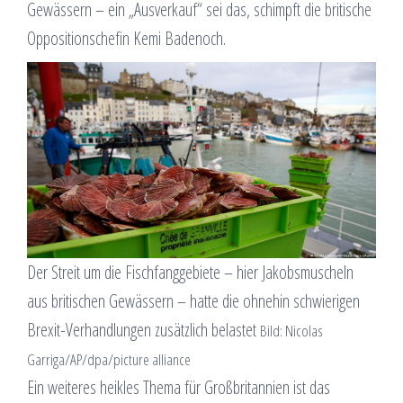
Gewässern – ein „Ausverkauf“ sei das, schimpft die britische
Oppositionschefin Kemi Badenoch.
Der Streit um die Fischfanggebiete – hier Jakobsmuscheln
aus britischen Gewässern – hatte die ohnehin schwierigen
Brexit-Verhandlungen zusätzlich belastet
Bild: Nicolas
Garriga/AP/dpa/picture alliance
Ein weiteres heikles Thema für Großbritannien ist das