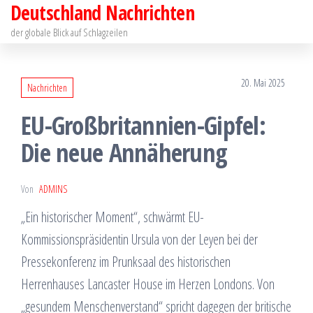
Deutschland Nachrichten
Zum
Inhalt
der globale Blick auf Schlagzeilen
springen
20. Mai 2025
Nachrichten
EU-Großbritannien-Gipfel:
Die neue Annäherung
Von
ADMINS
„Ein historischer Moment“, schwärmt EU-
Kommissionspräsidentin Ursula von der Leyen bei der
Pressekonferenz im Prunksaal des historischen
Herrenhauses Lancaster House im Herzen Londons. Von
„gesundem Menschenverstand“ spricht dagegen der britische