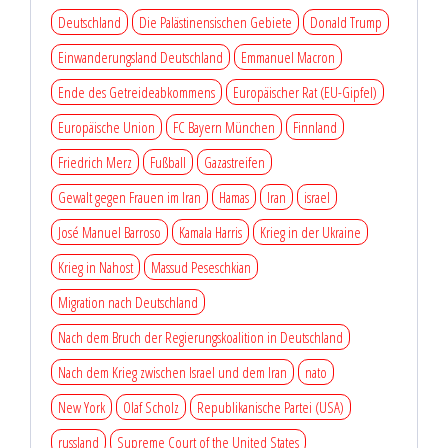
Deutschland
Die Palästinensischen Gebiete
Donald Trump
Einwanderungsland Deutschland
Emmanuel Macron
Ende des Getreideabkommens
Europäischer Rat (EU-Gipfel)
Europäische Union
FC Bayern München
Finnland
Friedrich Merz
Fußball
Gazastreifen
Gewalt gegen Frauen im Iran
Hamas
Iran
israel
José Manuel Barroso
Kamala Harris
Krieg in der Ukraine
Krieg in Nahost
Massud Peseschkian
Migration nach Deutschland
Nach dem Bruch der Regierungskoalition in Deutschland
Nach dem Krieg zwischen Israel und dem Iran
nato
New York
Olaf Scholz
Republikanische Partei (USA)
russland
Supreme Court of the United States