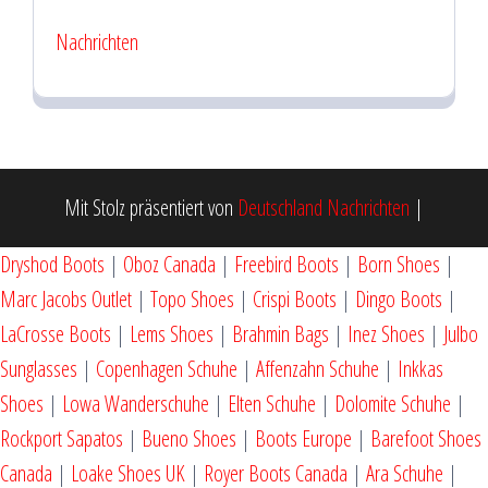
Nachrichten
Mit Stolz präsentiert von
Deutschland Nachrichten
|
Dryshod Boots
|
Oboz Canada
|
Freebird Boots
|
Born Shoes
|
Marc Jacobs Outlet
|
Topo Shoes
|
Crispi Boots
|
Dingo Boots
|
LaCrosse Boots
|
Lems Shoes
|
Brahmin Bags
|
Inez Shoes
|
Julbo
Sunglasses
|
Copenhagen Schuhe
|
Affenzahn Schuhe
|
Inkkas
Shoes
|
Lowa Wanderschuhe
|
Elten Schuhe
|
Dolomite Schuhe
|
Rockport Sapatos
|
Bueno Shoes
|
Boots Europe
|
Barefoot Shoes
Canada
|
Loake Shoes UK
|
Royer Boots Canada
|
Ara Schuhe
|