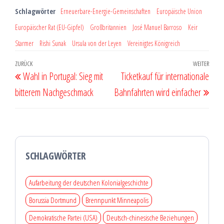
Schlagwörter
Erneuerbare-Energie-Gemeinschaften
Europäische Union
Europäischer Rat (EU-Gipfel)
Großbritannien
José Manuel Barroso
Keir
Starmer
Rishi Sunak
Ursula von der Leyen
Vereinigtes Königreich
Beitragsnavigation
Vorheriger
ZURÜCK
WEITER
Näch
Wahl in Portugal: Sieg mit
Ticketkauf für internationale
Beitrag
Beit
bitterem Nachgeschmack
Bahnfahrten wird einfacher
SCHLAGWÖRTER
Aufarbeitung der deutschen Kolonialgeschichte
Borussia Dortmund
Brennpunkt Minneapolis
Demokratische Partei (USA)
Deutsch-chinesische Beziehungen