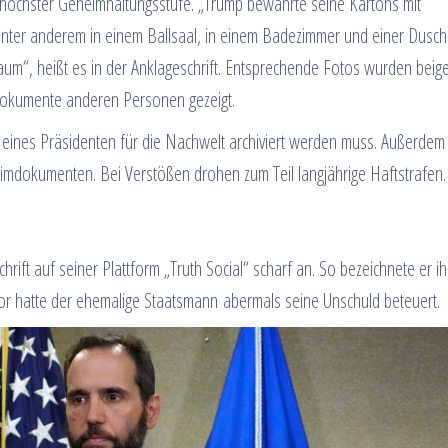
 höchster Geheimhaltungsstufe. „Trump bewahrte seine Kartons mit
ter anderem in einem Ballsaal, in einem Badezimmer und einer Dusch
m“, heißt es in der Anklageschrift. Entsprechende Fotos wurden beige
okumente anderen Personen gezeigt.
 eines Präsidenten für die Nachwelt archiviert werden muss. Außerdem 
imdokumenten. Bei Verstößen drohen zum Teil langjährige Haftstrafen.
hrift auf seiner Plattform „Truth Social“ scharf an. So bezeichnete er ih
or hatte der ehemalige Staatsmann abermals seine Unschuld beteuert.