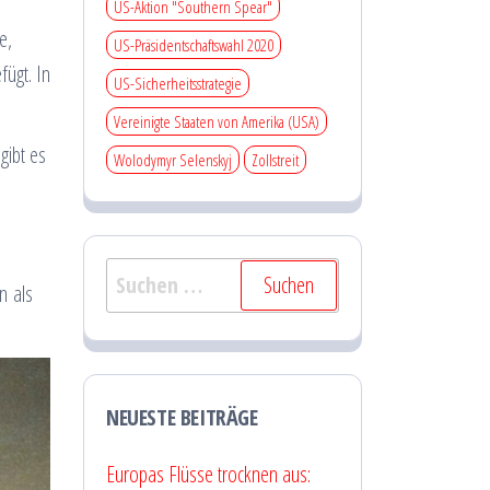
US-Aktion "Southern Spear"
e,
US-Präsidentschaftswahl 2020
fügt. In
US-Sicherheitsstrategie
Vereinigte Staaten von Amerika (USA)
gibt es
Wolodymyr Selenskyj
Zollstreit
Suchen
n als
nach:
NEUESTE BEITRÄGE
Europas Flüsse trocknen aus: