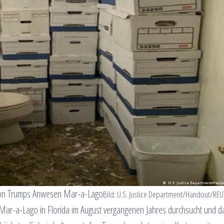
 von Trumps Anwesen Mar-a-Lago
Bild: U.S. Justice Department/Handout/RE
Mar-a-Lago in Florida im August vergangenen Jahres durchsucht und d