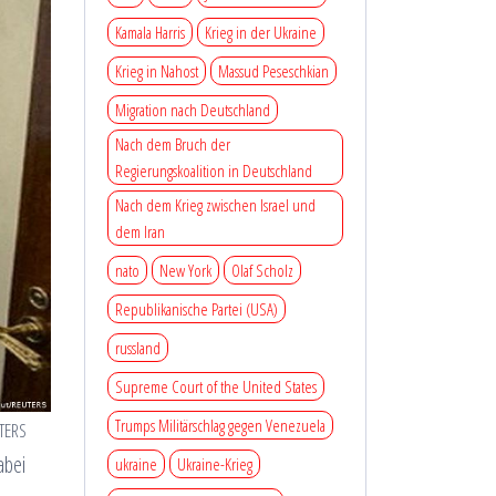
Kamala Harris
Krieg in der Ukraine
Krieg in Nahost
Massud Peseschkian
Migration nach Deutschland
Nach dem Bruch der
Regierungskoalition in Deutschland
Nach dem Krieg zwischen Israel und
dem Iran
nato
New York
Olaf Scholz
Republikanische Partei (USA)
russland
Supreme Court of the United States
Trumps Militärschlag gegen Venezuela
UTERS
abei
ukraine
Ukraine-Krieg