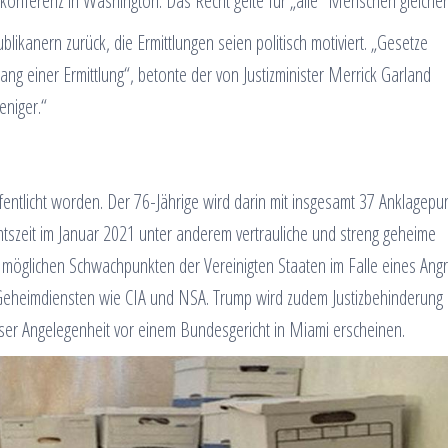
konferenz in Washington. Das Recht gelte für „alle“ Menschen gleiche
kanern zurück, die Ermittlungen seien politisch motiviert. „Gesetze
 einer Ermittlung“, betonte der von Justizminister Merrick Garland
eniger.“
fentlicht worden. Der 76-Jährige wird darin mit insgesamt 37 Anklagepu
Amtszeit im Januar 2021 unter anderem vertrauliche und streng geheime
lichen Schwachpunkten der Vereinigten Staaten im Falle eines Angri
Geheimdiensten wie CIA und NSA. Trump wird zudem Justizbehinderung
ser Angelegenheit vor einem Bundesgericht in Miami erscheinen.