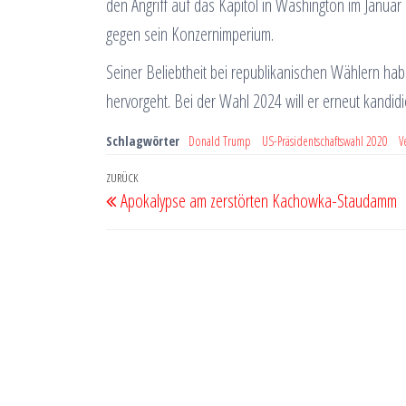
den Angriff auf das Kapitol in Washington im Janua
gegen sein Konzernimperium.
Seiner Beliebtheit bei republikanischen Wählern hab
hervorgeht. Bei der Wahl 2024 will er erneut kand
Schlagwörter
Donald Trump
US-Präsidentschaftswahl 2020
V
Beitragsnavigation
Vorheriger
ZURÜCK
Apokalypse am zerstörten Kachowka-Staudamm
Beitrag