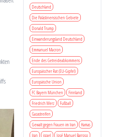
rmaßen.
Deutschland
Die Palästinensischen Gebiete
Donald Trump
Einwanderungsland Deutschland
Emmanuel Macron
Ende des Getreideabkommens
nkten
Europäischer Rat (EU-Gipfel)
ffs
Europäische Union
FC Bayern München
Finnland
Friedrich Merz
Fußball
Gazastreifen
Gewalt gegen Frauen im Iran
Hamas
Iran
israel
José Manuel Barroso