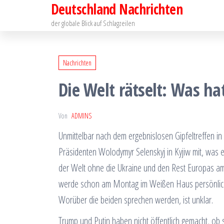
Deutschland Nachrichten
Zum
Inhalt
der globale Blick auf Schlagzeilen
springen
Nachrichten
Die Welt rätselt: Was ha
Von
ADMINS
Unmittelbar nach dem ergebnislosen Gipfeltreffen in
Präsidenten Wolodymyr Selenskyj in Kyjiw mit, was 
der Welt ohne die Ukraine und den Rest Europas am 
werde schon am Montag im Weißen Haus persönlich v
Worüber die beiden sprechen werden, ist unklar.
Trump und Putin haben nicht öffentlich gemacht, ob