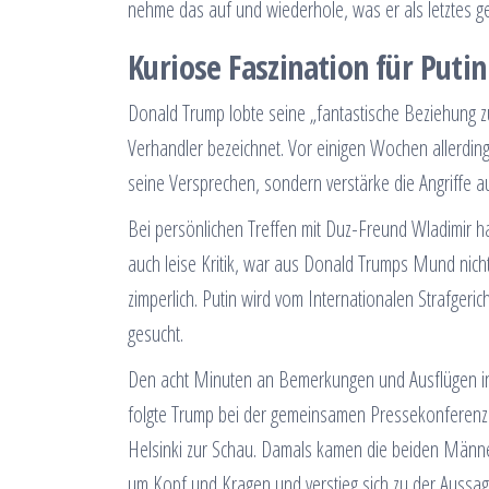
nehme das auf und wiederhole, was er als letztes geh
Kuriose Faszination für Putin
Donald Trump lobte seine „fantastische Beziehung z
Verhandler bezeichnet. Vor einigen Wochen allerding
seine Versprechen, sondern verstärke die Angriffe a
Bei persönlichen Treffen mit Duz-Freund Wladimir h
auch leise Kritik, war aus Donald Trumps Mund nich
zimperlich. Putin wird vom Internationalen Strafgeric
gesucht.
Den acht Minuten an Bemerkungen und Ausflügen in 
folgte Trump bei der gemeinsamen Pressekonferenz mi
Helsinki zur Schau. Damals kamen die beiden Männe
um Kopf und Kragen und verstieg sich zu der Auss