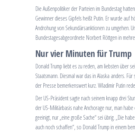
Die Außenpolitiker der Parteien im Bundestag hatte
Gewinner dieses Gipfels heißt Putin. Er wurde auf h
Androhung von Sekundärsanktionen zu umgehen. Und 
Bundestagesabgeordnete Norbert Röttgen in mehrer
Nur vier Minuten für Trump
Donald Trump liebt es zu reden, am liebsten über sei
Staatsmann. Diesmal war das in Alaska anders. Für se
der Presse bemerkenswert kurz. Wladimir Putin rede
Der US-Präsident sagte nach seinem knapp drei St
der US-Militärbasis nahe Anchorage nur, man habe e
geeinigt, nur „eine große Sache“ sei übrig. „Die habe
auch noch schaffen“, so Donald Trump in einem bemü