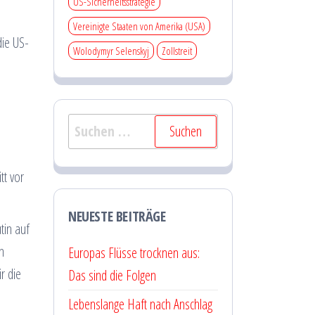
US-Sicherheitsstrategie
Vereinigte Staaten von Amerika (USA)
die US-
Wolodymyr Selenskyj
Zollstreit
Suchen
nach:
tt vor
NEUESTE BEITRÄGE
tin auf
n
Europas Flüsse trocknen aus:
r die
Das sind die Folgen
Lebenslange Haft nach Anschlag