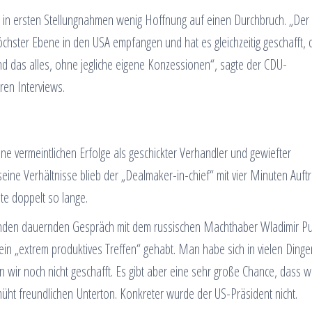
n in ersten Stellungnahmen wenig Hoffnung auf einen Durchbruch. „Der
öchster Ebene in den USA empfangen und hat es gleichzeitig geschafft, 
das alles, ohne jegliche eigene Konzessionen“, sagte der CDU-
en Interviews.
ne vermeintlichen Erfolge als geschickter Verhandler und gewiefter
ine Verhältnisse blieb der „Dealmaker-in-chief“ mit vier Minuten Auftri
te doppelt so lange.
unden dauernden Gespräch mit dem russischen Machthaber Wladimir Pu
in „extrem produktives Treffen“ gehabt. Man habe sich in vielen Dinge
n wir noch nicht geschafft. Es gibt aber eine sehr große Chance, dass wi
ht freundlichen Unterton. Konkreter wurde der US-Präsident nicht.