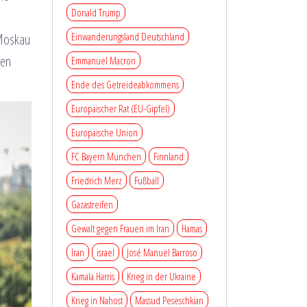
Donald Trump
Einwanderungsland Deutschland
 Moskau
hen
Emmanuel Macron
Ende des Getreideabkommens
Europäischer Rat (EU-Gipfel)
Europäische Union
FC Bayern München
Finnland
Friedrich Merz
Fußball
Gazastreifen
Gewalt gegen Frauen im Iran
Hamas
Iran
israel
José Manuel Barroso
Kamala Harris
Krieg in der Ukraine
Krieg in Nahost
Massud Peseschkian