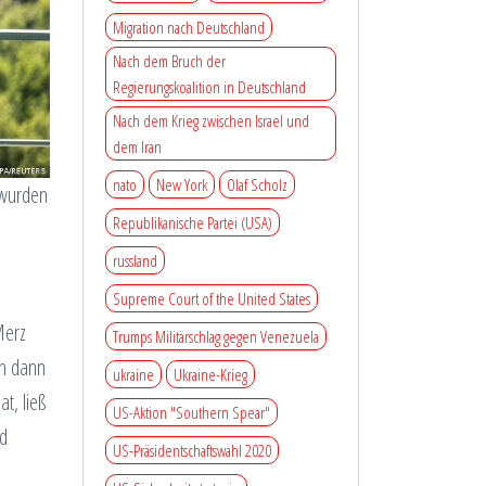
Migration nach Deutschland
Nach dem Bruch der
Regierungskoalition in Deutschland
Nach dem Krieg zwischen Israel und
dem Iran
nato
New York
Olaf Scholz
 wurden
Republikanische Partei (USA)
russland
Supreme Court of the United States
Merz
Trumps Militärschlag gegen Venezuela
ch dann
ukraine
Ukraine-Krieg
t, ließ
US-Aktion "Southern Spear"
nd
US-Präsidentschaftswahl 2020