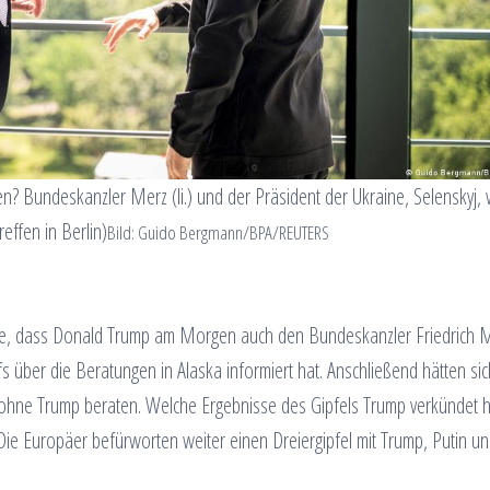
n? Bundeskanzler Merz (li.) und der Präsident der Ukraine, Selenskyj,
effen in Berlin)
Bild: Guido Bergmann/BPA/REUTERS
igte, dass Donald Trump am Morgen auch den Bundeskanzler Friedrich 
 über die Beratungen in Alaska informiert hat. Anschließend hätten si
hne Trump beraten. Welche Ergebnisse des Gipfels Trump verkündet ha
Die Europäer befürworten weiter einen Dreiergipfel mit Trump, Putin u