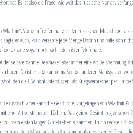
ört hat. Es ist also die Frage, wie weit das russische Narrativ verfang
u Wladimir“. Vor dem Treffen hatte er den russischen Machthaber als 
s sagte er auch, Putin verzapfe jede Menge Unsinn und halte sich nicht
uf die Ukraine sogar noch nach jedem ihrer Telefonate.
at der selbsternannte Dealmaker aber immer eine Art Beißhemmung. Krit
t zu hören. Da ist er ja bekanntermaßen bei anderen Staatsgästen weni
htshof, den die USA nicht unterstützen, als Kriegsverbrecher per Haftbe
die russisch-amerikanische Geschichte, vorgetragen von Wladimir Puti
t einer Art versteinertem Lächeln. Das gleiche Gesicht trug er schon 2
r zu ihrem ersten langen Gipfeltreffen zusammen. Trump redete sich d
age, er traue dem Mann aus dem Kreml mehr als den eigenen Geheimdie