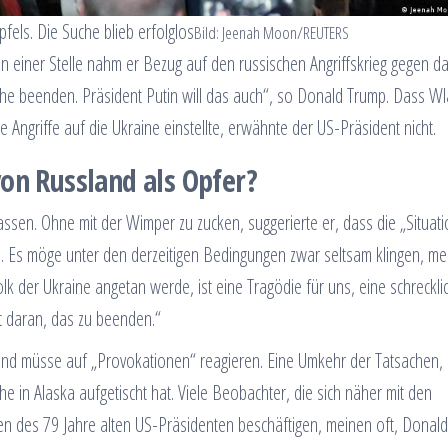
els. Die Suche blieb erfolglos
Bild: Jeenah Moon/REUTERS
 einer Stelle nahm er Bezug auf den russischen Angriffskrieg gegen d
 beenden. Präsident Putin will das auch“, so Donald Trump. Dass Wl
e Angriffe auf die Ukraine einstellte, erwähnte der US-Präsident nicht.
on Russland als Opfer?
sen. Ohne mit der Wimper zu zucken, suggerierte er, dass die „Situati
e. Es möge unter den derzeitigen Bedingungen zwar seltsam klingen, me
lk der Ukraine angetan werde, ist eine Tragödie für uns, eine schreckli
t daran, das zu beenden.“
und müsse auf „Provokationen“ reagieren. Eine Umkehr der Tatsachen, 
in Alaska aufgetischt hat. Viele Beobachter, die sich näher mit den
 des 79 Jahre alten US-Präsidenten beschäftigen, meinen oft, Donal