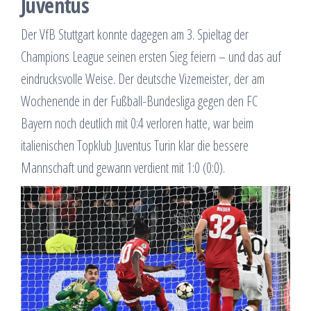
Juventus
Der VfB Stuttgart konnte dagegen am 3. Spieltag der
Champions League seinen ersten Sieg feiern – und das auf
eindrucksvolle Weise. Der deutsche Vizemeister, der am
Wochenende in der Fußball-Bundesliga gegen den FC
Bayern noch deutlich mit 0:4 verloren hatte, war beim
italienischen Topklub Juventus Turin klar die bessere
Mannschaft und gewann verdient mit 1:0 (0:0).