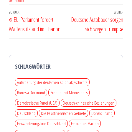
der Männer
Beitragsnavigation
Vorheriger
ZURÜCK
WEITER
Näch
EU-Parlament fordert
Deutsche Autobauer sorgen
Beitrag
Beit
Waffenstillstand im Libanon
sich wegen Trump
SCHLAGWÖRTER
Aufarbeitung der deutschen Kolonialgeschichte
Borussia Dortmund
Brennpunkt Minneapolis
Demokratische Partei (USA)
Deutsch-chinesische Beziehungen
Deutschland
Die Palästinensischen Gebiete
Donald Trump
Einwanderungsland Deutschland
Emmanuel Macron