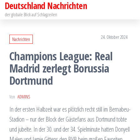
Deutschland Nachrichten
Zum
Inhalt
der globale Blick auf Schlagzeilen
springen
24. Oktober 2024
Nachrichten
Champions League: Real
Madrid zerlegt Borussia
Dortmund
Von
ADMINS
In der ersten Halbzeit war es plötzlich recht still im Bernabeu-
Stadion – nur der Block der Gästefans aus Dortmund tobte
und jubelte. In der 30. und der 34. Spielminute hatten Donyell
Malen und Jamie Gittens den BVB beim großen Favoriten