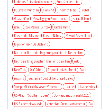
Ende des Getreideabkommens
Europäische Union
FC Bayern München
Finnland
Friedrich Merz
Fußball
Gazastreifen
Gewalt gegen Frauen im Iran
Hamas
Iran
israel
José Manuel Barroso
Kamala Harris
Krieg in der Ukraine
Krieg in Nahost
Massud Peseschkian
Migration nach Deutschland
Nach dem Bruch der Regierungskoalition in Deutschland
Nach dem Krieg zwischen Israel und dem Iran
nato
New York
Olaf Scholz
Republikanische Partei (USA)
russland
Supreme Court of the United States
Trumps Militärschlag gegen Venezuela
ukraine
Ukraine-Krieg
US-Aktion "Southern Spear"
US-Präsidentschaftswahl 2020
US-Sicherheitsstrategie
Vereinigte Staaten von Amerika (USA)