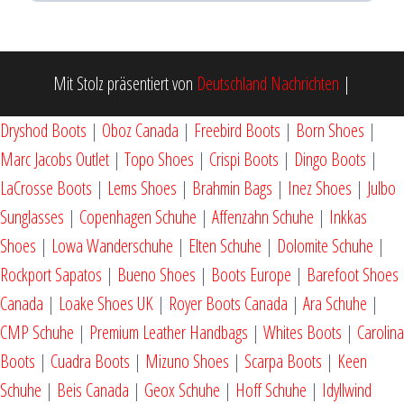
Mit Stolz präsentiert von
Deutschland Nachrichten
|
Dryshod Boots
|
Oboz Canada
|
Freebird Boots
|
Born Shoes
|
Marc Jacobs Outlet
|
Topo Shoes
|
Crispi Boots
|
Dingo Boots
|
LaCrosse Boots
|
Lems Shoes
|
Brahmin Bags
|
Inez Shoes
|
Julbo
Sunglasses
|
Copenhagen Schuhe
|
Affenzahn Schuhe
|
Inkkas
Shoes
|
Lowa Wanderschuhe
|
Elten Schuhe
|
Dolomite Schuhe
|
Rockport Sapatos
|
Bueno Shoes
|
Boots Europe
|
Barefoot Shoes
Canada
|
Loake Shoes UK
|
Royer Boots Canada
|
Ara Schuhe
|
CMP Schuhe
|
Premium Leather Handbags
|
Whites Boots
|
Carolina
Boots
|
Cuadra Boots
|
Mizuno Shoes
|
Scarpa Boots
|
Keen
Schuhe
|
Beis Canada
|
Geox Schuhe
|
Hoff Schuhe
|
Idyllwind