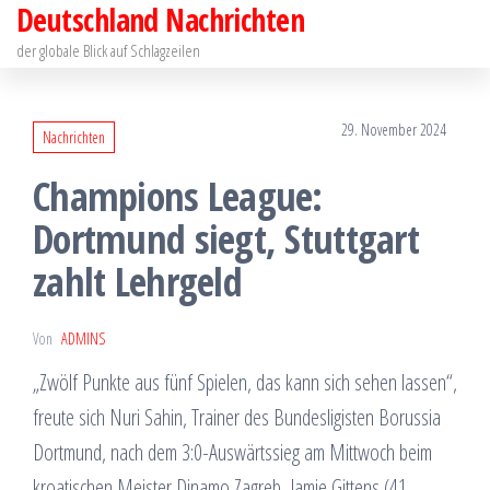
Deutschland Nachrichten
Zum
Inhalt
der globale Blick auf Schlagzeilen
springen
29. November 2024
Nachrichten
Champions League:
Dortmund siegt, Stuttgart
zahlt Lehrgeld
Von
ADMINS
„Zwölf Punkte aus fünf Spielen, das kann sich sehen lassen“,
freute sich Nuri Sahin, Trainer des Bundesligisten Borussia
Dortmund, nach dem 3:0-Auswärtssieg am Mittwoch beim
kroatischen Meister Dinamo Zagreb. Jamie Gittens (41.