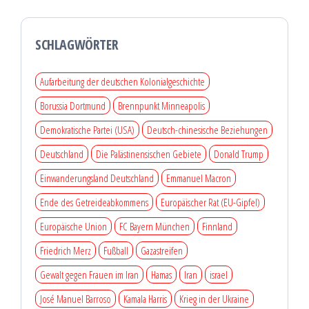
SCHLAGWÖRTER
Aufarbeitung der deutschen Kolonialgeschichte
Borussia Dortmund
Brennpunkt Minneapolis
Demokratische Partei (USA)
Deutsch-chinesische Beziehungen
Deutschland
Die Palästinensischen Gebiete
Donald Trump
Einwanderungsland Deutschland
Emmanuel Macron
Ende des Getreideabkommens
Europäischer Rat (EU-Gipfel)
Europäische Union
FC Bayern München
Finnland
Friedrich Merz
Fußball
Gazastreifen
Gewalt gegen Frauen im Iran
Hamas
Iran
israel
José Manuel Barroso
Kamala Harris
Krieg in der Ukraine