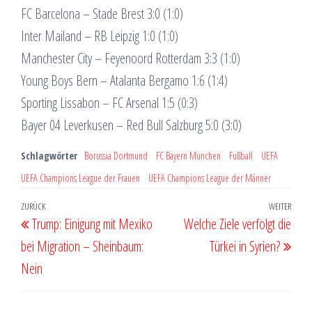
FC Barcelona – Stade Brest 3:0 (1:0)
Inter Mailand – RB Leipzig 1:0 (1:0)
Manchester City – Feyenoord Rotterdam 3:3 (1:0)
Young Boys Bern – Atalanta Bergamo 1:6 (1:4)
Sporting Lissabon – FC Arsenal 1:5 (0:3)
Bayer 04 Leverkusen – Red Bull Salzburg 5:0 (3:0)
Schlagwörter
Borussia Dortmund
FC Bayern München
Fußball
UEFA
UEFA Champions League der Frauen
UEFA Champions League der Männer
Beitragsnavigation
Vorheriger
ZURÜCK
WEITER
Näch
Trump: Einigung mit Mexiko
Welche Ziele verfolgt die
Beitrag
Beit
bei Migration – Sheinbaum:
Türkei in Syrien?
Nein