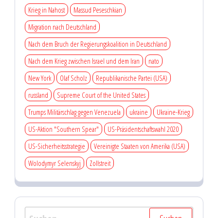
Krieg in Nahost
Massud Peseschkian
Migration nach Deutschland
Nach dem Bruch der Regierungskoalition in Deutschland
Nach dem Krieg zwischen Israel und dem Iran
nato
New York
Olaf Scholz
Republikanische Partei (USA)
russland
Supreme Court of the United States
Trumps Militärschlag gegen Venezuela
ukraine
Ukraine-Krieg
US-Aktion "Southern Spear"
US-Präsidentschaftswahl 2020
US-Sicherheitsstrategie
Vereinigte Staaten von Amerika (USA)
Wolodymyr Selenskyj
Zollstreit
Suchen