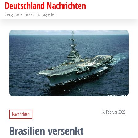
Deutschland Nachrichten
Zum
Inhalt
der globale Blick auf Schlagzeilen
springen
5. Februar 2023
Nachrichten
Brasilien versenkt