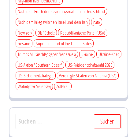
Migration nach Deutschland
Nach dem Bruch der Regierungskoalition in Deutschland
Nach dem Krieg zwischen Israel und dem Iran
nato
New York
Olaf Scholz
Republikanische Partei (USA)
russland
Supreme Court of the United States
Trumps Militärschlag gegen Venezuela
ukraine
Ukraine-Krieg
US-Aktion "Southern Spear"
US-Präsidentschaftswahl 2020
US-Sicherheitsstrategie
Vereinigte Staaten von Amerika (USA)
Wolodymyr Selenskyj
Zollstreit
Suchen
nach: