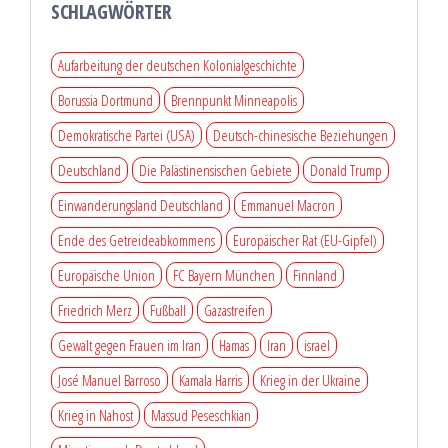
SCHLAGWÖRTER
Aufarbeitung der deutschen Kolonialgeschichte
Borussia Dortmund
Brennpunkt Minneapolis
Demokratische Partei (USA)
Deutsch-chinesische Beziehungen
Deutschland
Die Palästinensischen Gebiete
Donald Trump
Einwanderungsland Deutschland
Emmanuel Macron
Ende des Getreideabkommens
Europäischer Rat (EU-Gipfel)
Europäische Union
FC Bayern München
Finnland
Friedrich Merz
Fußball
Gazastreifen
Gewalt gegen Frauen im Iran
Hamas
Iran
israel
José Manuel Barroso
Kamala Harris
Krieg in der Ukraine
Krieg in Nahost
Massud Peseschkian