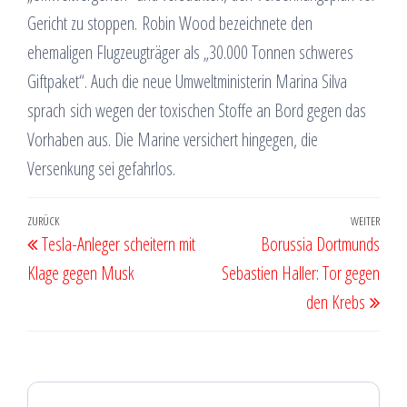
Gericht zu stoppen. Robin Wood bezeichnete den
ehemaligen Flugzeugträger als „30.000 Tonnen schweres
Giftpaket“. Auch die neue Umweltministerin Marina Silva
sprach sich wegen der toxischen Stoffe an Bord gegen das
Vorhaben aus. Die Marine versichert hingegen, die
Versenkung sei gefahrlos.
Beitragsnavigation
Vorheriger
ZURÜCK
WEITER
Näch
Tesla-Anleger scheitern mit
Borussia Dortmunds
Beitrag
Beit
Klage gegen Musk
Sebastien Haller: Tor gegen
den Krebs