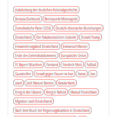
Aufarbeitung der deutschen Kolonialgeschichte
Borussia Dortmund
Brennpunkt Minneapolis
Demokratische Partei (USA)
Deutsch-chinesische Beziehungen
Deutschland
Die Palästinensischen Gebiete
Donald Trump
Einwanderungsland Deutschland
Emmanuel Macron
Ende des Getreideabkommens
Europäische Union
FC Bayern München
Finnland
Friedrich Merz
Fußball
Gazastreifen
Gewalt gegen Frauen im Iran
Hamas
Iran
israel
José Manuel Barroso
Kamala Harris
Krieg in der Ukraine
Krieg in Nahost
Massud Peseschkian
Migration nach Deutschland
Nach dem Bruch der Regierungskoalition in Deutschland