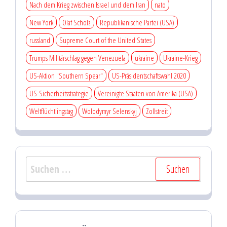
Nach dem Krieg zwischen Israel und dem Iran
nato
New York
Olaf Scholz
Republikanische Partei (USA)
russland
Supreme Court of the United States
Trumps Militärschlag gegen Venezuela
ukraine
Ukraine-Krieg
US-Aktion "Southern Spear"
US-Präsidentschaftswahl 2020
US-Sicherheitsstrategie
Vereinigte Staaten von Amerika (USA)
Weltflüchtlingstag
Wolodymyr Selenskyj
Zollstreit
Suchen
nach: