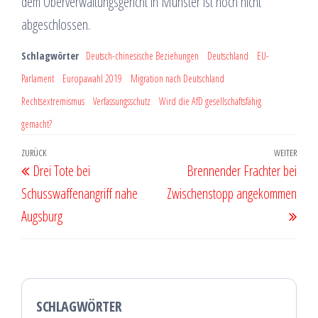
dem Oberverwaltungsgericht in Münster ist noch nicht
abgeschlossen.
Schlagwörter
Deutsch-chinesische Beziehungen
Deutschland
EU-
Parlament
Europawahl 2019
Migration nach Deutschland
Rechtsextremismus
Verfassungsschutz
Wird die AfD gesellschaftsfähig
gemacht?
Beitragsnavigation
Vorheriger
ZURÜCK
WEITER
Näch
Drei Tote bei
Brennender Frachter bei
Beitrag
Beit
Schusswaffenangriff nahe
Zwischenstopp angekommen
Augsburg
SCHLAGWÖRTER