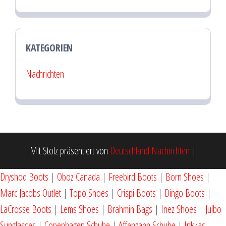
KATEGORIEN
Nachrichten
Mit Stolz präsentiert von
Deutschland Nachrichten
|
Dryshod Boots
|
Oboz Canada
|
Freebird Boots
|
Born Shoes
|
Marc Jacobs Outlet
|
Topo Shoes
|
Crispi Boots
|
Dingo Boots
|
LaCrosse Boots
|
Lems Shoes
|
Brahmin Bags
|
Inez Shoes
|
Julbo
Sunglasses
|
Copenhagen Schuhe
|
Affenzahn Schuhe
|
Inkkas