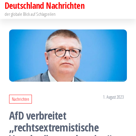
Deutschland Nachrichten
Zum
Inhalt
der globale Blick auf Schlagzeilen
springen
1. August 2023
Nachrichten
AfD verbreitet
„rechtsextremistische