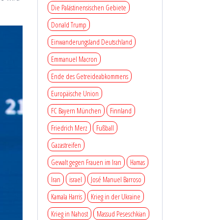
Die Palästinensischen Gebiete
Donald Trump
Einwanderungsland Deutschland
Emmanuel Macron
Ende des Getreideabkommens
Europäische Union
FC Bayern München
Finnland
Friedrich Merz
Fußball
Gazastreifen
Gewalt gegen Frauen im Iran
Hamas
Iran
israel
José Manuel Barroso
Kamala Harris
Krieg in der Ukraine
Krieg in Nahost
Massud Peseschkian