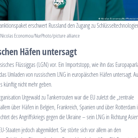
anktionspaket erschwert Russland den Zugang zu Schlüsseltechnologie
: Nicolas Economou/NurPhoto/picture alliance
schen Häfen untersagt
ssisches Flüssiggas (LGN) vor. Ein Importstopp, wie ihn das Europapar
wird das Umladen von russischem LNG in europäischen Häfen untersagt. A
es künftig nicht mehr geben.
ganisation Urgewald zu Tankerrouten war die EU zuletzt die „zentrale
 allem über Häfen in Belgien, Frankreich, Spanien und über Rotterdam 
et des Angriffskriegs gegen die Ukraine – sein LNG in Richtung Asien
-Staaten jedoch abgemildert. Sie störte sich vor allem an den