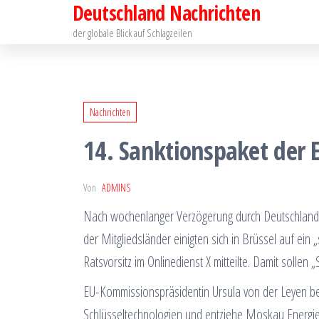
Deutschland Nachrichten
Zum
Inhalt
der globale Blick auf Schlagzeilen
springen
Nachrichten
14. Sanktionspaket der 
Von
ADMINS
Nach wochenlanger Verzögerung durch Deutschland ve
der Mitgliedsländer einigten sich in Brüssel auf ein
Ratsvorsitz im Onlinedienst X mitteilte. Damit sollen
EU-Kommissionspräsidentin Ursula von der Leyen be
Schlüsseltechnologien und entziehe Moskau Energiee