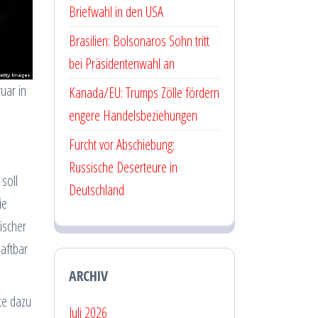
Briefwahl in den USA
Brasilien: Bolsonaros Sohn tritt
bei Präsidentenwahl an
uar in
Kanada/EU: Trumps Zölle fördern
engere Handelsbeziehungen
Furcht vor Abschiebung:
Russische Deserteure in
soll
Deutschland
ie
ischer
haftbar
ARCHIV
te dazu
Juli 2026