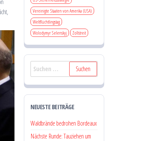
on
Vereinigte Staaten von Amerika (USA)
cht,
Weltflüchtlingstag
Wolodymyr Selenskyj
Zollstreit
Suchen
nach:
NEUESTE BEITRÄGE
Waldbrände bedrohen Bordeaux
Nächste Runde: Tauziehen um