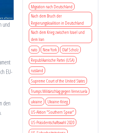
Migration nach Deutschland
Nach dem Bruch der
Regierungskoalition in Deutschland
n und
Nach dem Krieg zwischen Israel und
dem Iran
nato
New York
Olaf Scholz
Republikanische Partei (USA)
lament
russland
uch EU-
Supreme Court of the United States
Trumps Militärschlag gegen Venezuela
ukraine
Ukraine-Krieg
in den
.
US-Aktion "Southern Spear"
US-Präsidentschaftswahl 2020
US-Sicherheitsstrategie