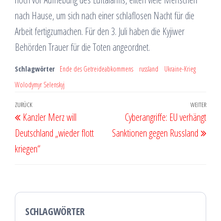
nach Hause, um sich nach einer schlaflosen Nacht für die
Arbeit fertigzumachen. Für den 3. Juli haben die Kyjiwer
Behörden Trauer für die Toten angeordnet.
Schlagwörter
Ende des Getreideabkommens
russland
Ukraine-Krieg
Wolodymyr Selenskyj
Beitragsnavigation
Vorheriger
ZURÜCK
WEITER
Näch
Kanzler Merz will
Cyberangriffe: EU verhängt
Beitrag
Beit
Deutschland „wieder flott
Sanktionen gegen Russland
kriegen“
SCHLAGWÖRTER