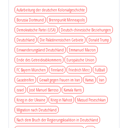
Aufarbeitung der deutschen Kolonialgeschichte
Borussia Dortmund
Brennpunkt Minneapolis
Demokratische Partei (USA)
Deutsch-chinesische Beziehungen
Deutschland
Die Palästinensischen Gebiete
Donald Trump
Einwanderungsland Deutschland
Emmanuel Macron
Ende des Getreideabkommens
Europäische Union
FC Bayern München
Finnland
Friedrich Merz
Fußball
Gazastreifen
Gewalt gegen Frauen im Iran
Hamas
Iran
israel
José Manuel Barroso
Kamala Harris
Krieg in der Ukraine
Krieg in Nahost
Massud Peseschkian
Migration nach Deutschland
Nach dem Bruch der Regierungskoalition in Deutschland