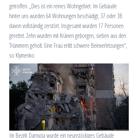
getroffen. „Dies ist ein reines Wohngebiet. Im Gebäude
hinter uns wurden 64 Wohnungen beschädigt, 37 oder 38
davon vollständig zerstört. Insgesamt wurden 17 Personen
gerettet. Zehn wurden mit Kränen geborgen, sieben aus den
Trümmern geholt. Eine Frau erlitt schwere Beinverletzungen“,
so Klymenko.
Im Bezirk Darnyzja wurde ein neunstöckiges Gebäude