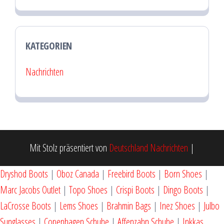
KATEGORIEN
Nachrichten
Mit Stolz präsentiert von
Deutschland Nachrichten
|
Dryshod Boots
|
Oboz Canada
|
Freebird Boots
|
Born Shoes
|
Marc Jacobs Outlet
|
Topo Shoes
|
Crispi Boots
|
Dingo Boots
|
LaCrosse Boots
|
Lems Shoes
|
Brahmin Bags
|
Inez Shoes
|
Julbo
Sunglasses
|
Copenhagen Schuhe
|
Affenzahn Schuhe
|
Inkkas