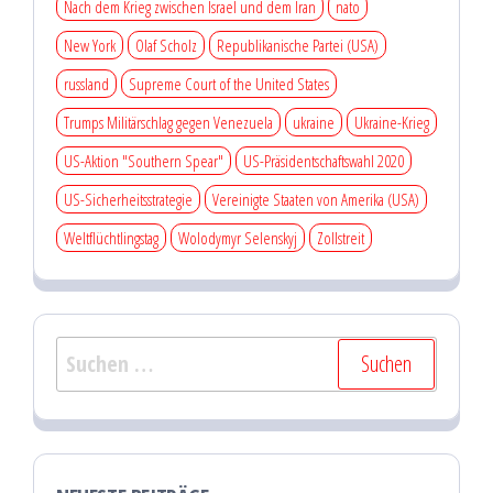
Nach dem Krieg zwischen Israel und dem Iran
nato
New York
Olaf Scholz
Republikanische Partei (USA)
russland
Supreme Court of the United States
Trumps Militärschlag gegen Venezuela
ukraine
Ukraine-Krieg
US-Aktion "Southern Spear"
US-Präsidentschaftswahl 2020
US-Sicherheitsstrategie
Vereinigte Staaten von Amerika (USA)
Weltflüchtlingstag
Wolodymyr Selenskyj
Zollstreit
Suchen
nach: