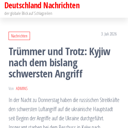
Deutschland Nachrichten
Zum
Inhalt
der globale Blick auf Schlagzeilen
springen
3. Juli 2026
Nachrichten
Trümmer und Trotz: Kyjiw
nach dem bislang
schwersten Angriff
Von
ADMINS
In der Nacht zu Donnerstag haben die russischen Streitkräfte
den schwersten Luftangriff auf die ukrainische Hauptstadt
seit Beginn der Angriffe auf die Ukraine durchgeführt.
Insgesamt starben bei dem Beschuss in Kyjiw nach