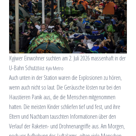
Kyjiwer Einwohner suchten am 2. Juli 2026 massenhaft in der
U-Bahn Schutz
Bild: Kyiv Metro
Auch unten in der Station waren die Explosionen zu hören,
wenn auch nicht so laut. Die Geräusche lösten nur bei den
Haustieren Panik aus, die die Menschen mitgenommen
hatten. Die meisten Kinder schliefen tief und fest, und ihre
Eltern und Nachbarn tauschten Informationen über den
Verlauf der Raketen- und Drohnenangriffe aus. Am Morgen,
noch vor Aufhebung des Luftalarms, eilten viele Menschen