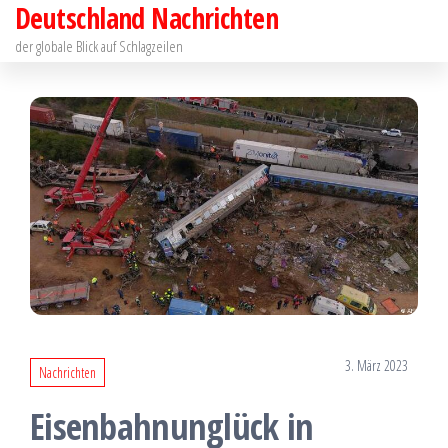
Deutschland Nachrichten
Zum
Inhalt
der globale Blick auf Schlagzeilen
springen
3. März 2023
Nachrichten
Eisenbahnunglück in