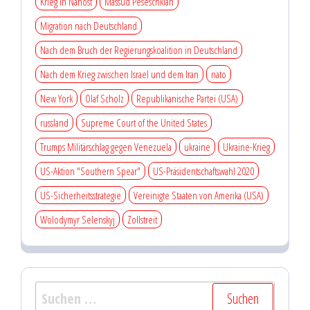
Krieg in Nahost
Massud Peseschkian
Migration nach Deutschland
Nach dem Bruch der Regierungskoalition in Deutschland
Nach dem Krieg zwischen Israel und dem Iran
nato
New York
Olaf Scholz
Republikanische Partei (USA)
russland
Supreme Court of the United States
Trumps Militärschlag gegen Venezuela
ukraine
Ukraine-Krieg
US-Aktion "Southern Spear"
US-Präsidentschaftswahl 2020
US-Sicherheitsstrategie
Vereinigte Staaten von Amerika (USA)
Wolodymyr Selenskyj
Zollstreit
Suchen