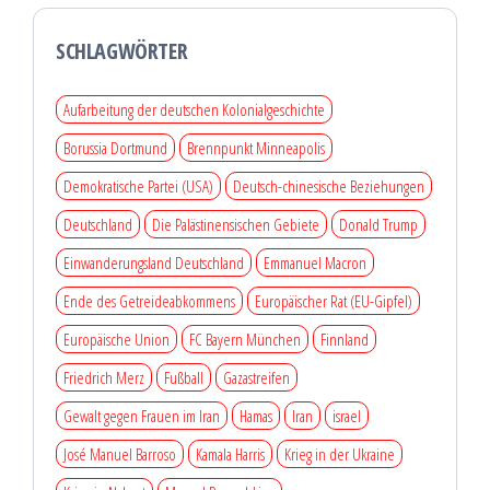
SCHLAGWÖRTER
Aufarbeitung der deutschen Kolonialgeschichte
Borussia Dortmund
Brennpunkt Minneapolis
Demokratische Partei (USA)
Deutsch-chinesische Beziehungen
Deutschland
Die Palästinensischen Gebiete
Donald Trump
Einwanderungsland Deutschland
Emmanuel Macron
Ende des Getreideabkommens
Europäischer Rat (EU-Gipfel)
Europäische Union
FC Bayern München
Finnland
Friedrich Merz
Fußball
Gazastreifen
Gewalt gegen Frauen im Iran
Hamas
Iran
israel
José Manuel Barroso
Kamala Harris
Krieg in der Ukraine